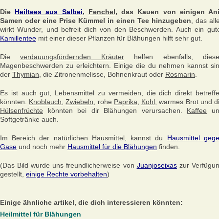
Die
Heiltees aus Salbei
,
Fenchel
, das Kauen von einigen An
Samen oder eine Prise Kümmel in einen Tee hinzugeben
, das all
wirkt Wunder, und befreit dich von den Beschwerden. Auch ein gut
Kamillentee
mit einer dieser Pflanzen für Blähungen hilft sehr gut.
Die
verdauungsfördernden Kräuter
helfen ebenfalls, dies
Magenbeschwerden zu erleichtern. Einige die du nehmen kannst si
der
Thymian
, die Zitronenmelisse, Bohnenkraut oder
Rosmarin
.
Es ist auch gut, Lebensmittel zu vermeiden, die dich direkt betreff
könnten.
Knoblauch
,
Zwiebeln
, rohe
Paprika
,
Kohl
, warmes Brot und d
Hülsenfrüchte
könnten bei dir Blähungen verursachen.
Kaffee
un
Softgetränke auch.
Im Bereich der natürlichen Hausmittel, kannst du
Hausmittel geg
Gase
und noch mehr
Hausmittel für die Blähungen
finden.
(Das Bild wurde uns freundlicherweise von
Juanjoseixas
zur Verfügu
gestellt,
einige Rechte vorbehalten
)
Einige ähnliche artikel, die dich interessieren könnten:
Heilmittel für Blähungen