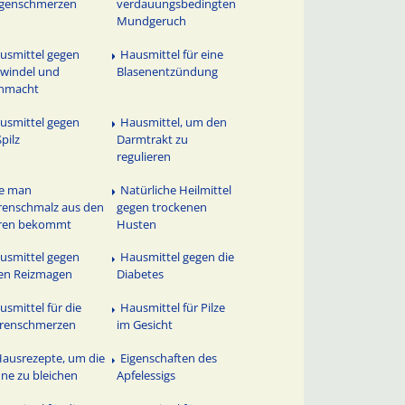
genschmerzen
verdauungsbedingten
Mundgeruch
usmittel gegen
Hausmittel für eine
windel und
Blasenentzündung
nmacht
usmittel gegen
Hausmittel, um den
pilz
Darmtrakt zu
regulieren
e man
Natürliche Heilmittel
enschmalz aus den
gegen trockenen
ren bekommt
Husten
usmittel gegen
Hausmittel gegen die
en Reizmagen
Diabetes
usmittel für die
Hausmittel für Pilze
erenschmerzen
im Gesicht
Hausrezepte, um die
Eigenschaften des
ne zu bleichen
Apfelessigs