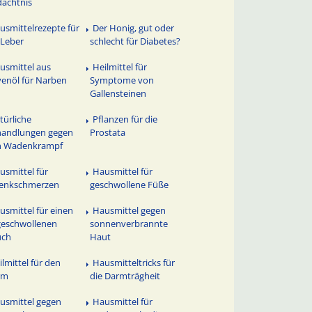
ächtnis
usmittelrezepte für
Der Honig, gut oder
 Leber
schlecht für Diabetes?
usmittel aus
Heilmittel für
venöl für Narben
Symptome von
Gallensteinen
türliche
Pflanzen für die
handlungen gegen
Prostata
n Wadenkrampf
usmittel für
Hausmittel für
lenkschmerzen
geschwollene Füße
usmittel für einen
Hausmittel gegen
eschwollenen
sonnenverbrannte
uch
Haut
ilmittel für den
Hausmitteltricks für
rm
die Darmträgheit
usmittel gegen
Hausmittel für