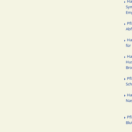
Ha
Sy
Em
Pf
Abf
Ha
für
Ha
Hus
Bro
Pf
Sch
Ha
Na
Pf
Blu