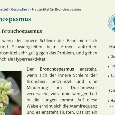
ittel
>
Gesundheit
> Hausmittel für Bronchospasmus
chospasmus
en Bronchospasmus
 wenn der innere Schleim der Bronchien sich
Ha
und Schwierigkeiten beim Atmen auftreten.
Hausmittel sehr gut gegen das Problem, und geben
Ge
nchiale Hyperreaktivität.
Sc
Der
Bronchospasmus
entsteht,
wenn sich der innere Schleim der
Su
Bronchien entzündet und eine
Minderung im Durchmesser
Ge
verursacht, woraufhin weniger Luft
in die Lungen kommt. Auf diese
Ha
Lun
Weise erhöht sich die Atemfrequenz
und es entsteht Husten. Das ist ein