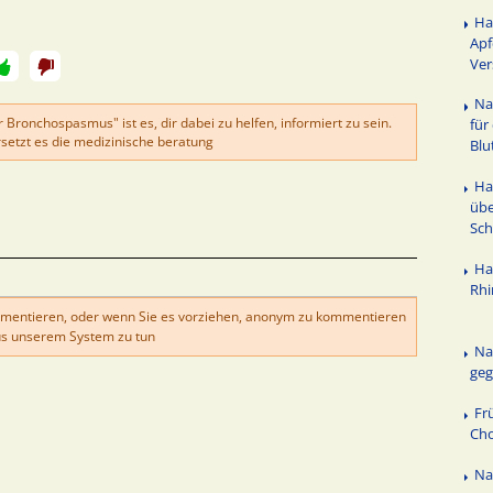
Ha
Apf
Ver
Na
 Bronchospasmus" ist es, dir dabei zu helfen, informiert zu sein.
für
etzt es die medizinische beratung
Blu
Ha
üb
Sch
Ha
Rhi
mentieren, oder wenn Sie es vorziehen, anonym zu kommentieren
s unserem System zu tun
Na
geg
Fr
Cho
Na