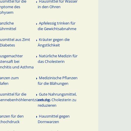
usmittel für die
Hausmittel für Wasser
mptome des
in den Ohren
physem
lanzliche
Apfelessig trinken für
ührmittel
die Gewichtsabnahme
usmittel aus Zimt
Kräuter gegen die
 Diabetes
Ängstlichkeit
usgemachter
Natürliche Medizin für
tensaft bei
das Cholesterin
nchitis und Asthma
lanzen zum
Medizinische Pflanzen
lafen
für die Blähungen
usmittel für die
Gute Nahrungsmittel,
sennebenhöhlenentzündung
um das Cholesterin zu
reduzieren
lanzen für den
Hausmittel gegen
thochdruck
Dornwarzen