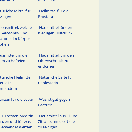
lesterin
Bronchitis
türliche Mittel für
Heilmittel für die
 Augen
Prostata
bensmittel, welche
Hausmittel für den
 Serotonin- und
niedrigen Blutdruck
atonin im Körper
höhen
usmittel um die
Hausmittel, um den
en zu befreien
Ohrenschmalz zu
entfernen
türliche Heilmittel
Natürliche Säfte für
en die
Cholesterin
ampfadern
lanzen für die Leber
Was ist gut gegen
Gastritis?
e 10 besten Medizin
Hausmittel aus Ei und
anzen und für was
Zitrone, um die Niere
 verwendet werden
zu reinigen