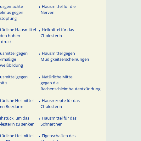
usgemachte
Hausmittel für die
elmus gegen
Nerven
stopfung
türliche Hausmittel
Heilmittel für das
 den hohen
Cholesterin
tdruck
usmittel gegen
Hausmittel gegen
ermäßige
Müdigkeitserscheinungen
weißbildung
usmittel gegen
Natürliche Mittel
nitis
gegen die
Rachenschleimhautentzündung
türliche Heilmittel
Hausrezepte für das
en Reizdarm
Cholesterin
ühstück, um das
Hausmittel für das
lesterin zu senken
Schnarchen
türliche Heilmittel
Eigenschaften des