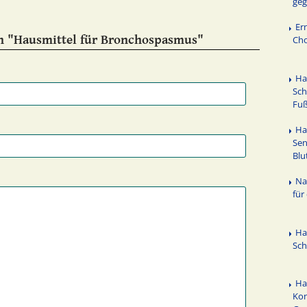
geg
Er
n "Hausmittel für Bronchospasmus"
Cho
Ha
Sch
Fuß
Ha
Sen
Blu
Na
für
Ha
Sc
Ha
Kon