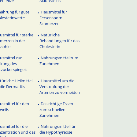
en Pilze
Alaunsteins
nährung für gute
Hausmittel für
lesterinwerte
Fersensporn
Schmerzen
usmittel für starke
Natürliche
merzen in der
Behandlungen für das
sohle
Cholesterin
usmittel zur
Nahrungsmittel zum
kung des
Zunehmen
tzuckerspiegels
türliche Heilmittel
Hausmittel um die
 die Dermatitis
Verstopfung der
Arterien zu vermeiden
usmittel für den
Das richtige Essen
hweiß
zum schnellen
Zunehmen
usmittel für die
Nahrungsmittel für
zentration und das
die Hypothyreose