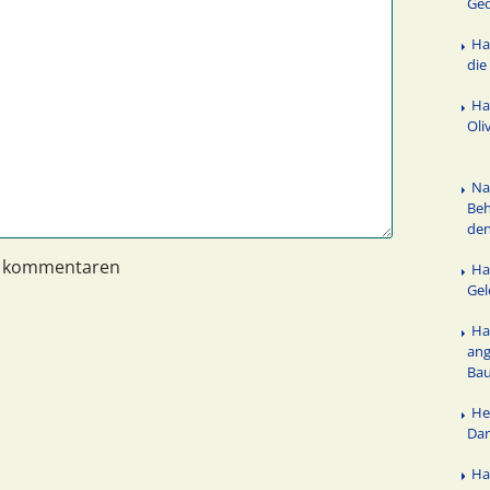
Ged
Ha
die
Ha
Oli
Na
Be
de
n kommentaren
Ha
Ge
Ha
ang
Ba
He
Da
Ha