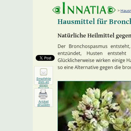
Hausm
Hausmittel für Bron
Natürliche Heilmittel geg
Der Bronchospasmus entsteht,
entzündet, Husten entsteht 
Glücklicherweise wirken einige 
so eine Alternative gegen die bro
Empfehle
dies an
einen
freund
Artikel
drucken