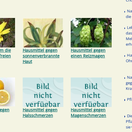
Cho
Na
die
Le
das
Mel
er
um die
Hausmittel gegen
Hausmittel gegen
Ha
freien
sonnenverbrannte
einen Reizmagen
Ohr
Haut
Na
geg
Kr
Pf
gegen
Hausmittel gegen
Hausmittel gegen
Halsschmerzen
Magenschmerzen
Di
Pfl
sie