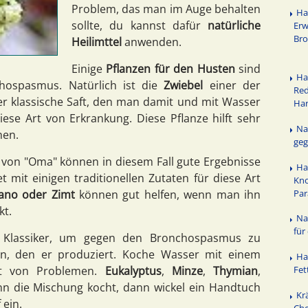
Problem, das man im Auge behalten
Ha
sollte, du kannst dafür
natürliche
Erw
Bro
Heilimttel
anwenden.
Einige
Pflanzen für den Husten
sind
Ha
chospasmus. Natürlich ist die
Zwiebel
einer der
Red
Der klassische Saft, den man damit und mit Wasser
Ha
diese Art von Erkrankung. Diese Pflanze hilft sehr
Na
nen.
geg
von "Oma" können in diesem Fall gute Ergebnisse
Ha
t mit einigen traditionellen Zutaten für diese Art
Kno
Par
ano oder Zimt
können gut helfen, wenn man ihn
kt.
Na
für
r Klassiker, um gegen den Bronchospasmus zu
, den er produziert. Koche Wasser mit einem
Ha
rt von Problemen.
Eukalyptus
,
Minze
,
Thymian
,
Fet
nn die Mischung kocht, dann wickel ein Handtuch
Kr
 ein.