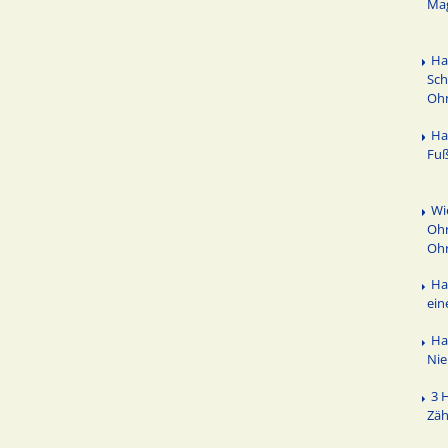
Ma
Ha
Sch
Oh
Ha
Fuß
Wi
Ohr
Oh
Ha
ein
Ha
Ni
3 
Zäh