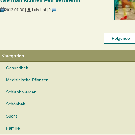
Wie man schnell Fett verbrennt
2013-07-30
|
Luis Lioi
|
0
Folgende
Kategorien
Gesundheit
Medizinische Pflanzen
Schlank werden
Schönheit
Sucht
Familie