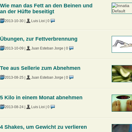
Wie man das Fett an den Beinen und
an der Hüfte beseitigt
2013-10-30
|
Luis Lioi
|
0
Übungen, zur Fettverbrennung
2013-10-09
|
Juan Esteban Jorge
|
0
Tee aus Sellerie zum Abnehmen
2013-08-25
|
Juan Esteban Jorge
|
0
5 Kilo in einem Monat abnehmen
2013-08-24
|
Luis Lioi
|
0
4 Shakes, um Gewicht zu verlieren