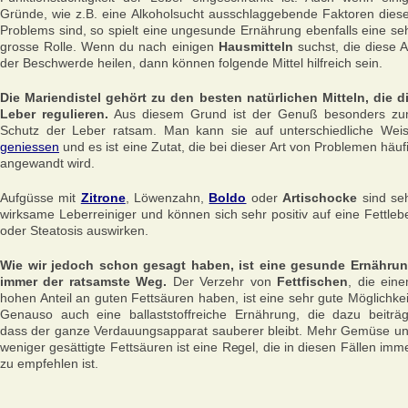
Gründe, wie z.B. eine Alkoholsucht ausschlaggebende Faktoren dies
Problems sind, so spielt eine ungesunde Ernährung ebenfalls eine se
grosse Rolle. Wenn du nach einigen
Hausmitteln
suchst, die diese A
der Beschwerde heilen, dann können folgende Mittel hilfreich sein.
Die Mariendistel gehört zu den besten natürlichen Mitteln, die d
Leber regulieren.
Aus diesem Grund ist der Genuß besonders z
Schutz der Leber ratsam. Man kann sie auf unterschiedliche Wei
geniessen
und es ist eine Zutat, die bei dieser Art von Problemen häuf
angewandt wird.
Aufgüsse mit
Zitrone
, Löwenzahn,
Boldo
oder
Artischocke
sind se
wirksame Leberreiniger und können sich sehr positiv auf eine Fettleb
oder Steatosis auswirken.
Wie wir jedoch schon gesagt haben, ist eine gesunde Ernähru
immer der ratsamste Weg.
Der Verzehr von
Fettfischen
, die ein
hohen Anteil an guten Fettsäuren haben, ist eine sehr gute Möglichkei
Genauso auch eine ballaststoffreiche Ernährung, die dazu beiträg
dass der ganze Verdauungsapparat sauberer bleibt. Mehr Gemüse u
weniger gesättigte Fettsäuren ist eine Regel, die in diesen Fällen imm
zu empfehlen ist.