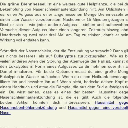
Die
grüne Brennnessel
ist eine weitere gute Heilpflanze, die bei d
Bekämpfung von Nasenschleimhautentzündung hilft. Am Üblichsten i
es, einen Aufguss aus einer angemessenen Menge Brennnesseln a
einen Liter Wasser vorzubereiten. Nachdem er 15 Minuten gezogen is
lässt er sich – wie jeder andere Aufguss – sieben und aufbewahre
Versuche diesen Aufguss über einen längeren Zeitraum hinweg oh
Unterbrechung zwei oder drei Mal am Tag zu trinken, damit er sei
Wirkung voll entfalten kann.
Stört dich der Nasenschleim, der die Entzündung verursacht? Dann gi
es nichts besseres, als auf
Eukalyptus
zurückzugreifen. Wie es b
vielen anderen Arten der Störung der Atemwege der Fall ist, kannst 
den Eukalyptus in Form eines Aufgusses zu dir nehmen oder ihn a
Dampf inhalieren. Für beide Optionen musst du eine große Men
Eukalyptus in Wasser aufkochen. Wenn du einen Heiltrank bevorzugs
filtere ihn und bewahre ihn auf. Wenn nicht, bedecke deinen Kopf m
einem Handtuch und atme die Dämpfe, die aus dem Sud aufsteigen ti
ein. Du wirst sehen, dass es eines der besten Hausmittel geg
Nasenschleimhautentzündung ist, die es gibt. Auch die folgend
beiden Artikel könnten dich interessieren:
Hausmittel geg
Nasennebenhöhlenentzündung
und
Hausmittel gegen eine verstopf
Nase.