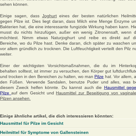
sehen können.
Einige sagen, dass
Joghurt
eines der besten natürlichen Heilmitt
gegen Pilze ist. Dies liegt daran, dass Milch eine Menge Enzyme u
Bakterien hat, die eine interessante fungizide Wirkung haben kann. Hi
musst du nichts hinzufügen, außer ein wenig Zitronensaft, wenn 
möchtest. Nimm etwas Naturjoghurt und reibe es direkt auf d
Bereiche, wo du Pilze hast. Denke daran, dich später zu waschen u
vor allem gründlich zu trocknen. Die Luftfeuchtigkeit verteilt den Pilz n
weiter.
Einer der wichtigsten Vorsichtsmaßnahmen, die du im Hinterko
behalten solltest, ist immer zu versuchen, den Körper gut luftdurchflut
und trocken in den Bereichen zu halten, wo man
Pilze
hat. Vor allem, 
den Füßen. Verwende Sandalen, benutze Puder und alles, was b
diesem Zweck helfen könnte. Du kannst auch die
Hausmittel geg
Pilze
auf dem Gesicht und
Hausmittel zur Beseitigung von vaginal
Pilzen ansehen.
Einige ähnliche artikel, die dich interessieren könnten:
Hausmittel für Pilze im Gesicht
Heilmittel für Symptome von Gallensteinen