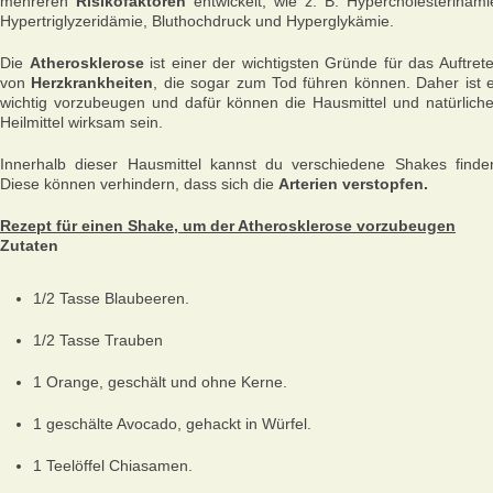
mehreren
Risikofaktoren
entwickelt, wie z. B. Hypercholesterinämi
Hypertriglyzeridämie, Bluthochdruck und Hyperglykämie.
Die
Atherosklerose
ist einer der wichtigsten Gründe für das Auftret
von
Herzkrankheiten
, die sogar zum Tod führen können. Daher ist 
wichtig vorzubeugen und dafür können die Hausmittel und natürlich
Heilmittel wirksam sein.
Innerhalb dieser Hausmittel kannst du verschiedene Shakes finde
Diese können verhindern, dass sich die
Arterien verstopfen.
Rezept für einen Shake, um der Atherosklerose vorzubeugen
Zutaten
1/2 Tasse Blaubeeren.
1/2 Tasse Trauben
1 Orange, geschält und ohne Kerne.
1 geschälte Avocado, gehackt in Würfel.
1 Teelöffel Chiasamen.