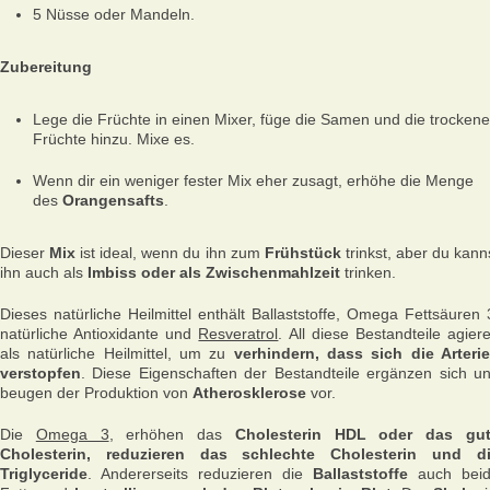
5 Nüsse oder Mandeln.
Zubereitung
Lege die Früchte in einen Mixer, füge die Samen und die trocken
Früchte hinzu. Mixe es.
Wenn dir ein weniger fester Mix eher zusagt, erhöhe die Menge
des
Orangensafts
.
Dieser
Mix
ist ideal, wenn du ihn zum
Frühstück
trinkst, aber du kann
ihn auch als
Imbiss oder als Zwischenmahlzeit
trinken.
Dieses natürliche Heilmittel enthält Ballaststoffe, Omega Fettsäuren 
natürliche Antioxidante und
Resveratrol
. All diese Bestandteile agier
als natürliche Heilmittel, um zu
verhindern, dass sich die Arteri
verstopfen
. Diese Eigenschaften der Bestandteile ergänzen sich u
beugen der Produktion von
Atherosklerose
vor.
Die
Omega 3
, erhöhen das
Cholesterin HDL oder das gu
Cholesterin, reduzieren das schlechte Cholesterin und d
Triglyceride
. Andererseits reduzieren die
Ballaststoffe
auch bei