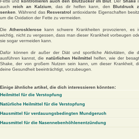
Fette und
kontrollieren auch den Blutzucker im Blut
. Der
Shake
i
auch
reich an Kalzium
, das dir helfen kann, den
Blutdruck 
senken
. Während das
Resveratrol
antioxidante Eigenschaften besitz
um die Oxidation der Fette zu vermeiden.
Die
Atherosklerose
kann schwere Krankheiten provozieren, es i
wichtig, nicht zu vergessen, dass man dieser Krankheit vorbeugen od
sie sogar vermeiden kann.
Dafür können dir außer der Diät und sportliche Aktivitäten, die 
ausführen kannst, die
natürlichen Heilmittel
helfen, wie der besag
Shake, der von großem Nutzen sein kann, um dieser Krankheit, d
deine Gesundheit beeinträchtigt, vorzubeugen.
Einige ähnliche artikel, die dich interessieren könnten:
Heilmittel für die Verstopfung
Natürliche Heilmittel für die Verstopfung
Hausmittel für verdauungsbedingten Mundgeruch
Hausmittel für die Nasennebenhöhlenentzündung