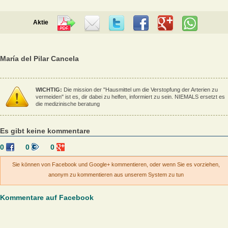
Aktie
María del Pilar Cancela
WICHTIG:
Die mission der "Hausmittel um die Verstopfung der Arterien zu
vermeiden" ist es, dir dabei zu helfen, informiert zu sein. NIEMALS ersetzt es
die medizinische beratung
Es gibt keine kommentare
0
0
0
Sie können von Facebook und Google+ kommentieren, oder wenn Sie es vorziehen,
anonym zu kommentieren aus unserem System zu tun
Kommentare auf Facebook