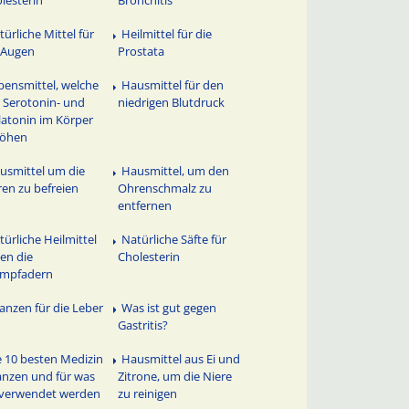
lesterin
Bronchitis
türliche Mittel für
Heilmittel für die
 Augen
Prostata
bensmittel, welche
Hausmittel für den
 Serotonin- und
niedrigen Blutdruck
atonin im Körper
höhen
usmittel um die
Hausmittel, um den
en zu befreien
Ohrenschmalz zu
entfernen
türliche Heilmittel
Natürliche Säfte für
en die
Cholesterin
ampfadern
lanzen für die Leber
Was ist gut gegen
Gastritis?
e 10 besten Medizin
Hausmittel aus Ei und
anzen und für was
Zitrone, um die Niere
 verwendet werden
zu reinigen