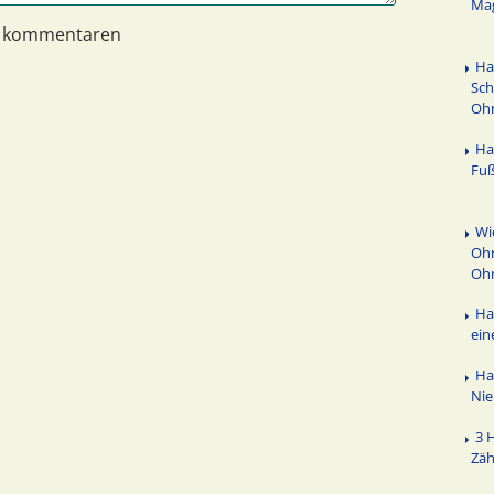
Ma
n kommentaren
Ha
Sch
Oh
Ha
Fuß
Wi
Ohr
Oh
Ha
ein
Ha
Ni
3 
Zäh