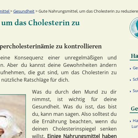
ittel
>
Gesundheit
> Gute Nahrungsmittel, um das Cholesterin zu reduzier
 um das Cholesterin zu
percholesterinämie zu kontrollieren
Ha
eine Konsequenz einer unregelmäßigen und
n. Aber du kannst deine Gewohnheiten ändern
Ge
ufnehmen, die gut sind, um das Cholesterin zu
 nützliche Ratschläge für dich.
Sc
Su
Was du durch den Mund zu dir
nimmst, ist wichtig für deine
Gesundheit. Was du isst, das bist
Ge
du, kann man sagen. Also solltest du
Ha
die Ernährung beachten, wenn du
Lun
deinen Cholesterinspiegel senken
willst.
Einige Nahrungsmittel haben