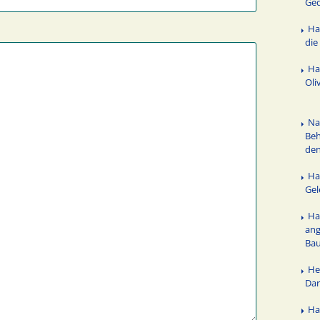
Ged
Ha
die
Ha
Oli
Na
Be
de
Ha
Ge
Ha
ang
Ba
He
Da
Ha