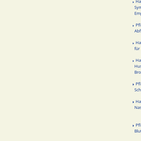
Ha
Sy
Em
Pf
Abf
Ha
für
Ha
Hus
Bro
Pf
Sch
Ha
Na
Pf
Blu