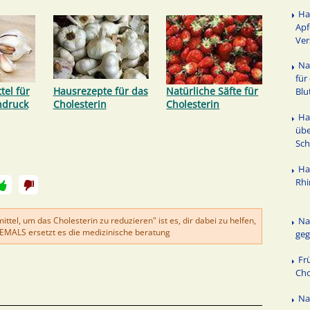
Ha
Apf
Ver
Na
für
el für
Hausrezepte für das
Natürliche Säfte für
Blu
hdruck
Cholesterin
Cholesterin
Ha
üb
Sch
Ha
Rhi
tel, um das Cholesterin zu reduzieren" ist es, dir dabei zu helfen,
Na
NIEMALS ersetzt es die medizinische beratung
geg
Fr
Cho
Na