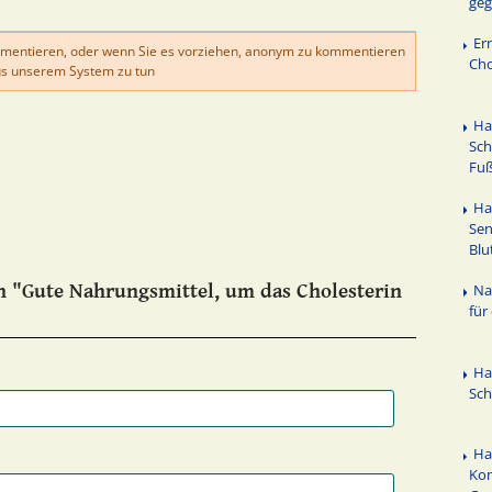
geg
Er
mentieren, oder wenn Sie es vorziehen, anonym zu kommentieren
Cho
s unserem System zu tun
Ha
Sch
Fuß
Ha
Sen
Blu
 "Gute Nahrungsmittel, um das Cholesterin
Na
für
Ha
Sc
Ha
Kon