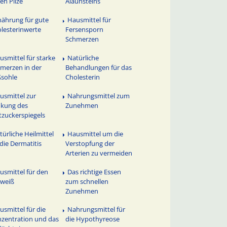
en Pilze
Alaunsteins
nährung für gute
Hausmittel für
lesterinwerte
Fersensporn
Schmerzen
usmittel für starke
Natürliche
merzen in der
Behandlungen für das
sohle
Cholesterin
usmittel zur
Nahrungsmittel zum
kung des
Zunehmen
tzuckerspiegels
türliche Heilmittel
Hausmittel um die
 die Dermatitis
Verstopfung der
Arterien zu vermeiden
usmittel für den
Das richtige Essen
hweiß
zum schnellen
Zunehmen
usmittel für die
Nahrungsmittel für
zentration und das
die Hypothyreose