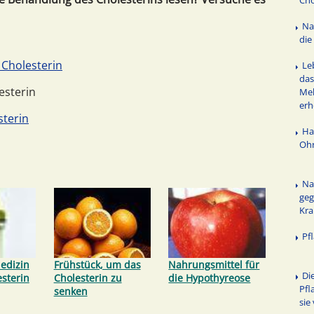
Cho
Na
die
 Cholesterin
Le
das
esterin
Mel
er
sterin
Ha
Ohr
Na
geg
Kr
Pf
edizin
Frühstück, um das
Nahrungsmittel für
Di
esterin
Cholesterin zu
die Hypothyreose
Pfl
senken
sie