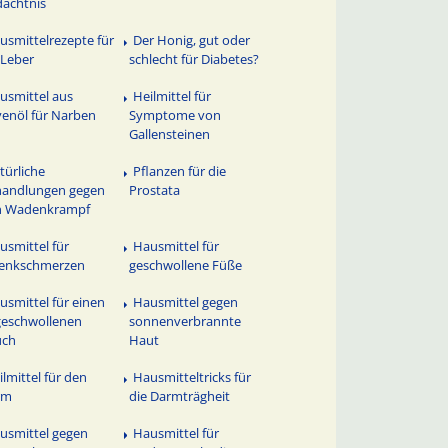
ächtnis
usmittelrezepte für
Der Honig, gut oder
 Leber
schlecht für Diabetes?
usmittel aus
Heilmittel für
venöl für Narben
Symptome von
Gallensteinen
türliche
Pflanzen für die
handlungen gegen
Prostata
n Wadenkrampf
usmittel für
Hausmittel für
lenkschmerzen
geschwollene Füße
usmittel für einen
Hausmittel gegen
eschwollenen
sonnenverbrannte
uch
Haut
ilmittel für den
Hausmitteltricks für
rm
die Darmträgheit
usmittel gegen
Hausmittel für