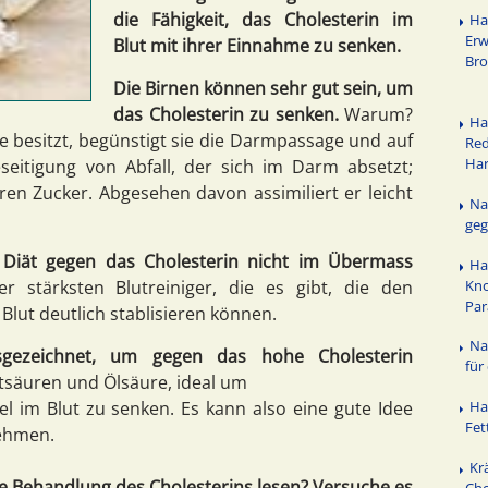
die Fähigkeit, das Cholesterin im
Ha
Erw
Blut mit ihrer Einnahme zu senken.
Bro
Die Birnen können sehr gut sein, um
das Cholesterin zu senken.
Warum?
Ha
ffe besitzt, begünstigt sie die Darmpassage und auf
Red
Ha
eseitigung von Abfall, der sich im Darm absetzt;
aren Zucker. Abgesehen davon assimiliert er leicht
Na
geg
r Diät gegen das Cholesterin nicht im Übermass
Ha
Kno
 stärksten Blutreiniger, die es gibt, die den
Par
Blut deutlich stablisieren können.
Na
sgezeichnet, um gegen das hohe Cholesterin
für
ttsäuren und Ölsäure, ideal um
el im Blut zu senken. Es kann also eine gute Idee
Ha
Fet
nehmen.
Kr
he Behandlung des Cholesterins lesen? Versuche es