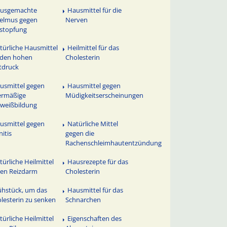
usgemachte
Hausmittel für die
elmus gegen
Nerven
stopfung
türliche Hausmittel
Heilmittel für das
 den hohen
Cholesterin
tdruck
usmittel gegen
Hausmittel gegen
ermäßige
Müdigkeitserscheinungen
weißbildung
usmittel gegen
Natürliche Mittel
nitis
gegen die
Rachenschleimhautentzündung
türliche Heilmittel
Hausrezepte für das
en Reizdarm
Cholesterin
ühstück, um das
Hausmittel für das
lesterin zu senken
Schnarchen
türliche Heilmittel
Eigenschaften des