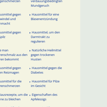
genschmerzen
verdauungsbedingten
Mundgeruch
usmittel gegen
Hausmittel für eine
windel und
Blasenentzündung
nmacht
usmittel gegen
Hausmittel, um den
pilz
Darmtrakt zu
regulieren
e man
Natürliche Heilmittel
enschmalz aus den
gegen trockenen
ren bekommt
Husten
usmittel gegen
Hausmittel gegen die
en Reizmagen
Diabetes
usmittel für die
Hausmittel für Pilze
erenschmerzen
im Gesicht
Hausrezepte, um die
Eigenschaften des
ne zu bleichen
Apfelessigs