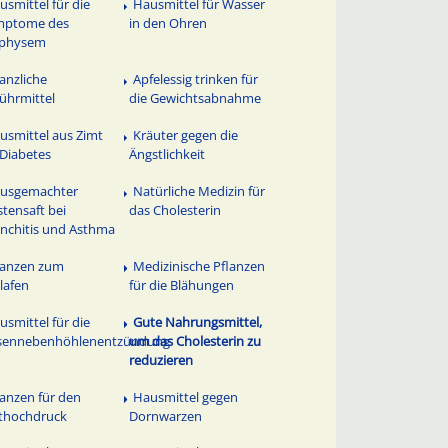
usmittel für die
Hausmittel für Wasser
mptome des
in den Ohren
physem
lanzliche
Apfelessig trinken für
ührmittel
die Gewichtsabnahme
usmittel aus Zimt
Kräuter gegen die
 Diabetes
Ängstlichkeit
usgemachter
Natürliche Medizin für
tensaft bei
das Cholesterin
nchitis und Asthma
lanzen zum
Medizinische Pflanzen
lafen
für die Blähungen
usmittel für die
Gute Nahrungsmittel,
sennebenhöhlenentzündung
um das Cholesterin zu
reduzieren
lanzen für den
Hausmittel gegen
thochdruck
Dornwarzen