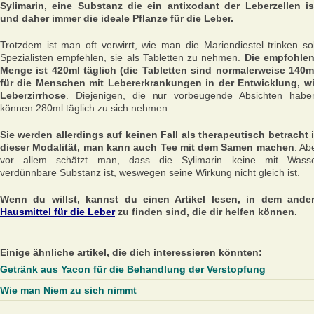
Sylimarin, eine Substanz die ein antixodant der Leberzellen is
und daher immer die ideale Pflanze für die Leber.
Trotzdem ist man oft verwirrt, wie man die Mariendiestel trinken sol
Spezialisten empfehlen, sie als Tabletten zu nehmen.
Die empfohle
Menge ist 420ml täglich (die Tabletten sind normalerweise 140m
für die Menschen mit Lebererkrankungen in der Entwicklung, w
Leberzirrhose
. Diejenigen, die nur vorbeugende Absichten habe
können 280ml täglich zu sich nehmen.
Sie werden allerdings auf keinen Fall als therapeutisch betracht 
dieser Modalität, man kann auch Tee mit dem Samen machen
. Ab
vor allem schätzt man, dass die Sylimarin keine mit Wass
verdünnbare Substanz ist, weswegen seine Wirkung nicht gleich ist.
Wenn du willst, kannst du einen Artikel lesen, in dem ande
Hausmittel für die Leber
zu finden sind, die dir helfen können.
Einige ähnliche artikel, die dich interessieren könnten:
Getränk aus Yacon für die Behandlung der Verstopfung
Wie man Niem zu sich nimmt