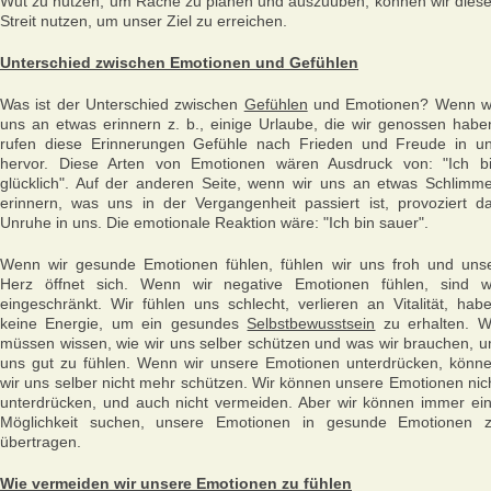
Wut zu nutzen, um Rache zu planen und auszuüben, können wir dies
Streit nutzen, um unser Ziel zu erreichen.
Unterschied zwischen Emotionen und Gefühlen
Was ist der Unterschied zwischen
Gefühlen
und Emotionen? Wenn w
uns an etwas erinnern z. b., einige Urlaube, die wir genossen habe
rufen diese Erinnerungen Gefühle nach Frieden und Freude in u
hervor. Diese Arten von Emotionen wären Ausdruck von: "Ich b
glücklich". Auf der anderen Seite, wenn wir uns an etwas Schlimm
erinnern, was uns in der Vergangenheit passiert ist, provoziert d
Unruhe in uns. Die emotionale Reaktion wäre: "Ich bin sauer".
Wenn wir gesunde Emotionen fühlen, fühlen wir uns froh und uns
Herz öffnet sich. Wenn wir negative Emotionen fühlen, sind w
eingeschränkt. Wir fühlen uns schlecht, verlieren an Vitalität, hab
keine Energie, um ein gesundes
Selbstbewusstsein
zu erhalten. W
müssen wissen, wie wir uns selber schützen und was wir brauchen, 
uns gut zu fühlen. Wenn wir unsere Emotionen unterdrücken, könn
wir uns selber nicht mehr schützen. Wir können unsere Emotionen nic
unterdrücken, und auch nicht vermeiden. Aber wir können immer ei
Möglichkeit suchen, unsere Emotionen in gesunde Emotionen 
übertragen.
Wie vermeiden wir unsere Emotionen zu fühlen