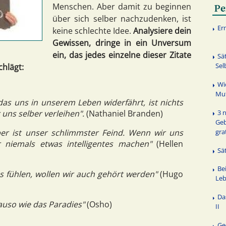
Menschen. Aber damit zu beginnen
Pe
über sich selber nachzudenken, ist
Er
keine schlechte Idee.
Analysiere dein
Gewissen, dringe in ein Unversum
ein, das jedes einzelne dieser Zitate
Sä
Sel
hlägt:
Wi
Mut
das uns in unserem Leben widerfährt, ist nichts
3 
r uns selber verleihen".
(Nathaniel Branden)
Geb
gra
lber ist unser schlimmster Feind. Wenn wir uns
niemals etwas intelligentes machen"
(Hellen
Sä
Bei
s fühlen, wollen wir auch gehört werden"
(Hugo
Leb
Da
enauso wie das Paradies"
(Osho)
II
Ge