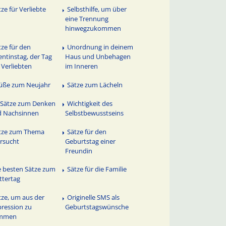
tze für Verliebte
Selbsthilfe, um über
eine Trennung
hinwegzukommen
tze für den
Unordnung in deinem
entinstag, der Tag
Haus und Unbehagen
 Verliebten
im Inneren
üße zum Neujahr
Sätze zum Lächeln
 Sätze zum Denken
Wichtigkeit des
d Nachsinnen
Selbstbewusstseins
tze zum Thema
Sätze für den
ersucht
Geburtstag einer
Freundin
e besten Sätze zum
Sätze für die Familie
tertag
tze, um aus der
Originelle SMS als
ression zu
Geburtstagswünsche
mmen