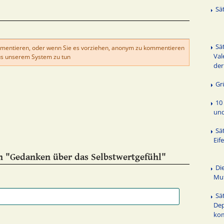
Sä
Sä
mentieren, oder wenn Sie es vorziehen, anonym zu kommentieren
Val
s unserem System zu tun
der
Gr
10
un
Sä
Eif
n "Gedanken über das Selbstwertgefühl"
Di
Mut
Sä
Dep
ko