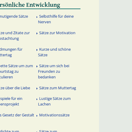
rsönliche Entwicklung
mutigende Sätze
Selbsthilfe für deine
Nerven
tze und Zitate zur
Sätze zur Motivation
bstachtung
dmungen für
Kurze und schöne
tertag
Sätze
nette Sätze um zum
Sätze um sich bei
urtstag zu
Freunden zu
tulieren
bedanken
tze über die Liebe
Sätze zum Muttertag
spiele für ein
Lustige Sätze zum
ensprojekt
Lachen
s Gesetz der Gestalt
Motivationssätze
dichte zum
Sätze zum