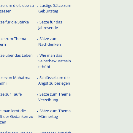
tze, um die Liebe zu
Lustige Sätze zum
gessen
Geburtstag
tze für die Stärke
Sätze für das
Jahresende
tze zum Thema
Sätze zum
ern
Nachdenken
tze über das Leben
Wie man das
Selbstbewusstsein
erhöht
tze von Mahatma
Schlüssel, um die
ndhi
Angst zu besiegen
tze zur Taufe
Sätze zum Thema
Verzeihung
e man lernt die
Sätze zum Thema
ft der Gedanken zu
Männertag
tzen
tze für den Tag der
Konzept über sich