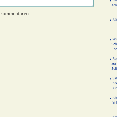
Arb
n kommentaren
Sä
Wi
Sch
übe
Ro
zur
Sel
Sä
Int
Bu
Sä
Dis