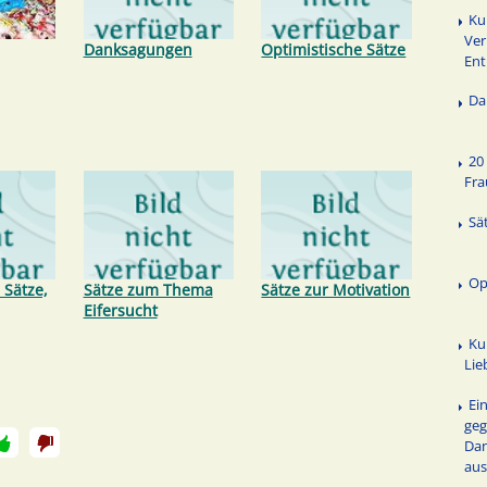
Ku
Ver
Danksagungen
Optimistische Sätze
Ent
Da
20
Fra
Sä
Op
 Sätze,
Sätze zum Thema
Sätze zur Motivation
Eifersucht
Ku
Li
Ei
ge
Dan
au