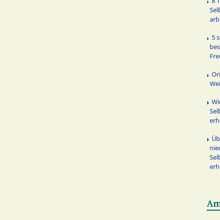
8 
Sel
arb
5 
be
Fr
Or
We
Wi
Sel
erh
Üb
nie
Sel
er
Am