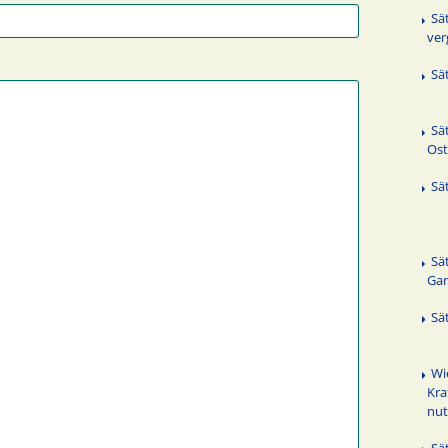
Sä
ver
Sä
Sä
Ost
Sä
Sä
Ga
Sä
Wi
Kra
nu
Sä