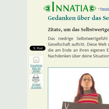
Persö
Gedanken über das Se
Zitate, um das Selbstwertg
Das niedrige Selbstwertgefü
Gesellschaft auftritt. Diese Wel
die am Ende an ihren eigenen Ei
Nachdenken über deine Situation
Empfehle
dies an
einen
freund
Artikel
drucken