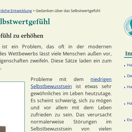
nliche Entwicklung
> Gedanken über das Selbstwertgefühl
lbstwertgefühl
efühl zu erhöhen
hl ist ein Problem, das oft in der modernen
In
t des Wettbewerbs lässt viele Menschen außen vor,
genschaften zweifeln. Diese Sätze laden ein zum
Ha
.
Di
Probleme mit dem
niedrigen
Selbstbewusstsein
ist etwas sehr
Ha
gewöhnliches im Leben heutzutage.
Es scheint schwierig, sich zu mögen
Ha
und vor allem mit dem Leben
zufrieden zu sein. Das verursacht
Es
normalerweise Störungen im
Selbstbewusstsein von vielen