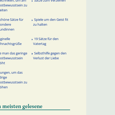
Techniken, um am
Sätze zum Verzeihen
bstbewusstsein zu
eiten
schöne Sätze für
Spiele um den Geist fit
sondere
zu halten
eundinnen
iginelle
19 Sätze für den
ihnachtsgrüße
Vatertag
e man das geringe
Selbsthilfe gegen den
bstbewusstsein
Verlust der Liebe
öht
ungen, um das
drige
bstbewusstsein zu
höhen
 meisten gelesene