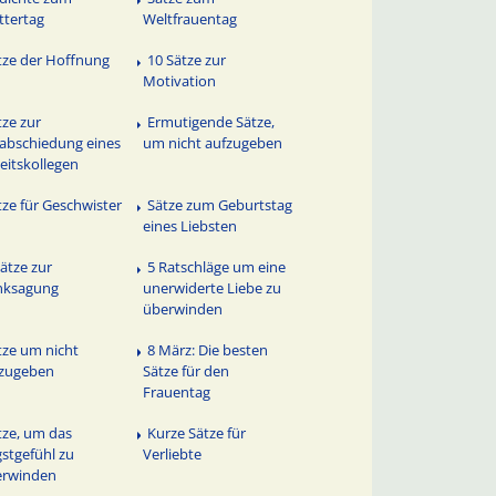
tertag
Weltfrauentag
tze der Hoffnung
10 Sätze zur
Motivation
tze zur
Ermutigende Sätze,
abschiedung eines
um nicht aufzugeben
eitskollegen
tze für Geschwister
Sätze zum Geburtstag
eines Liebsten
Sätze zur
5 Ratschläge um eine
nksagung
unerwiderte Liebe zu
überwinden
tze um nicht
8 März: Die besten
fzugeben
Sätze für den
Frauentag
tze, um das
Kurze Sätze für
stgefühl zu
Verliebte
erwinden