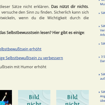
Mut
ieser Sätze nicht erklären.
Das nützt dir nichts
.
 versuche den Sinn zu finden. Sicherlich kann sich
Sä
twickeln, wenn du die Wichtigkeit durch die
Sä
Ver
das Selbstbewusstsein lesen? Hier gibt es einige
:
Arb
Sä
elbstbewußtsein erhöht
3 
ge Selbstbewußtsein zu verbessern
Da
ußtsein mit Humor erhöht
Sä
au
Sä
Ang
üb