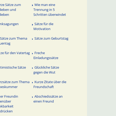
rze Sätze zum
Wie man eine
lieben und
Trennung in 5
lieben
Schritten überwindet
nksagungen
Sätze für die
Motivation
 Sätze zum Thema
Sätze zum Geburtstag
uentag
tze für den Vatertag
Freche
Einladungssätze
timistische Sätze
Glückliche Sätze
gegen die Wut
rzsätze zum Thema
Kurze Zitate über die
ebeskummer
Freundschaft
ner Freundin
Abschiedssätze an
genüber
einen Freund
kbarkeit
sdrücken