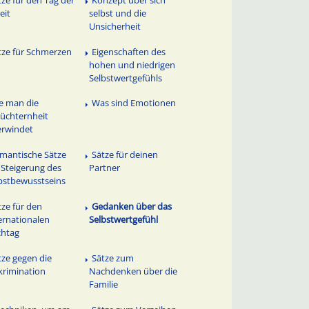
eit
selbst und die
Unsicherheit
tze für Schmerzen
Eigenschaften des
hohen und niedrigen
Selbstwertgefühls
e man die
Was sind Emotionen
üchternheit
rwindet
mantische Sätze
Sätze für deinen
 Steigerung des
Partner
bstbewusstseins
tze für den
Gedanken über das
ernationalen
Selbstwertgefühl
chtag
tze gegen die
Sätze zum
krimination
Nachdenken über die
Familie