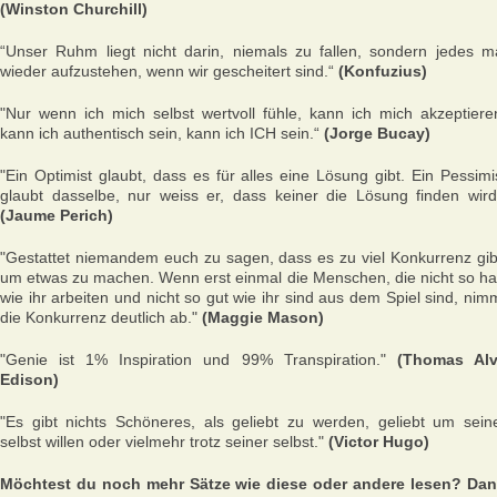
(Winston Churchill)
“Unser Ruhm liegt nicht darin, niemals zu fallen, sondern jedes m
wieder aufzustehen, wenn wir gescheitert sind.“
(Konfuzius)
"Nur wenn ich mich selbst wertvoll fühle, kann ich mich akzeptiere
kann ich authentisch sein, kann ich ICH sein.“
(Jorge Bucay)
"Ein Optimist glaubt, dass es für alles eine Lösung gibt. Ein Pessimi
glaubt dasselbe, nur weiss er, dass keiner die Lösung finden wird
(Jaume Perich)
"Gestattet niemandem euch zu sagen, dass es zu viel Konkurrenz gib
um etwas zu machen. Wenn erst einmal die Menschen, die nicht so ha
wie ihr arbeiten und nicht so gut wie ihr sind aus dem Spiel sind, nim
die Konkurrenz deutlich ab."
(Maggie Mason)
"Genie ist 1% Inspiration und 99% Transpiration."
(Thomas Al
Edison)
"Es gibt nichts Schöneres, als geliebt zu werden, geliebt um sein
selbst willen oder vielmehr trotz seiner selbst."
(Victor Hugo)
Möchtest du noch mehr Sätze wie diese oder andere lesen? Da