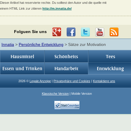
Dieser Artikel hat reservierte rechte. Du solltest den Autor und die quelle mit
einem HTML Link zur zitieren
http://m.innatia.de/
Folguen Sie uns
Innatia
>
Persönliche Entwicklung
> Sätze zur Motivation
Hausmittel
Schönheits
Tees
Essen und Trinken
Handarbeit
Entwicklung
2026 ©
Legale Anzeige
|
Privatsphäre und Cookies
|
Kontaktiere uns
Klassische Version
| Mobile Version