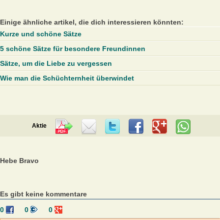
Einige ähnliche artikel, die dich interessieren könnten:
Kurze und schöne Sätze
5 schöne Sätze für besondere Freundinnen
Sätze, um die Liebe zu vergessen
Wie man die Schüchternheit überwindet
Aktie
Hebe Bravo
Es gibt keine kommentare
0
0
0