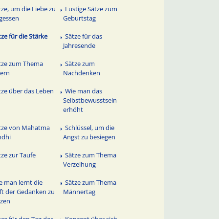
tze, um die Liebe zu
Lustige Sätze zum
gessen
Geburtstag
tze für die Stärke
Sätze für das
Jahresende
tze zum Thema
Sätze zum
ern
Nachdenken
tze über das Leben
Wie man das
Selbstbewusstsein
erhöht
tze von Mahatma
Schlüssel, um die
ndhi
Angst zu besiegen
tze zur Taufe
Sätze zum Thema
Verzeihung
e man lernt die
Sätze zum Thema
ft der Gedanken zu
Männertag
tzen
tze für den Tag der
Konzept über sich