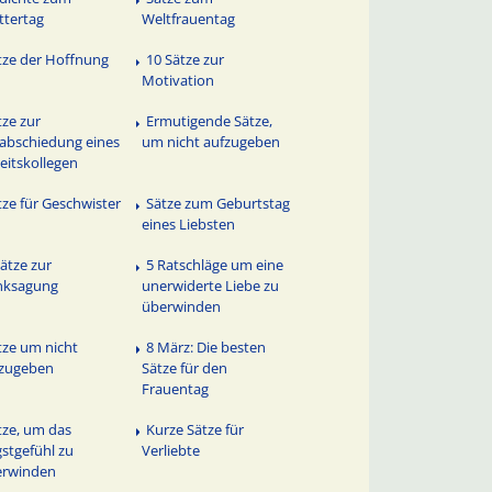
tertag
Weltfrauentag
tze der Hoffnung
10 Sätze zur
Motivation
tze zur
Ermutigende Sätze,
abschiedung eines
um nicht aufzugeben
eitskollegen
tze für Geschwister
Sätze zum Geburtstag
eines Liebsten
Sätze zur
5 Ratschläge um eine
nksagung
unerwiderte Liebe zu
überwinden
tze um nicht
8 März: Die besten
fzugeben
Sätze für den
Frauentag
tze, um das
Kurze Sätze für
stgefühl zu
Verliebte
erwinden