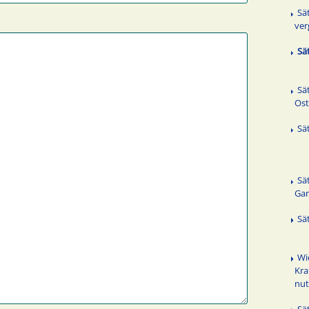
Sä
ver
Sä
Sä
Ost
Sä
Sä
Ga
Sä
Wi
Kra
nu
Sä