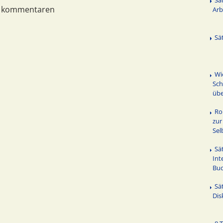
n kommentaren
Arb
Sä
Wi
Sch
übe
Ro
zur
Sel
Sä
Int
Bu
Sä
Dis