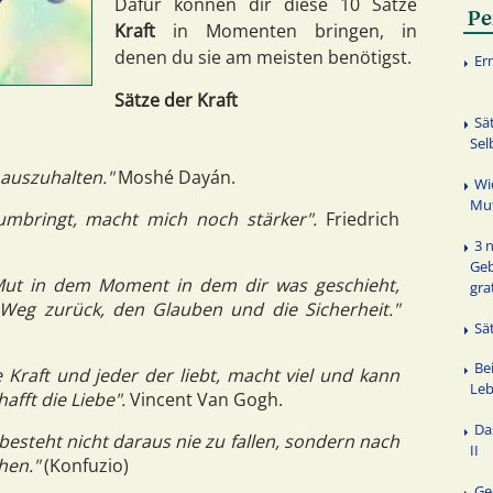
Dafür können dir diese 10 Sätze
Pe
Kraft
in Momenten bringen, in
denen du sie am meisten benötigst.
Er
Sätze der Kraft
Sä
Sel
s auszuhalten."
Moshé Dayán.
Wi
Mut
umbringt, macht mich noch stärker".
Friedrich
3 
Geb
Mut in dem Moment in dem dir was geschieht,
gra
eg zurück, den Glauben und die Sicherheit."
Sä
Bei
 Kraft und jeder der liebt, macht viel und kann
Leb
afft die Liebe".
Vincent Van Gogh.
Da
esteht nicht daraus nie zu fallen, sondern nach
II
hen."
(Konfuzio)
Ge