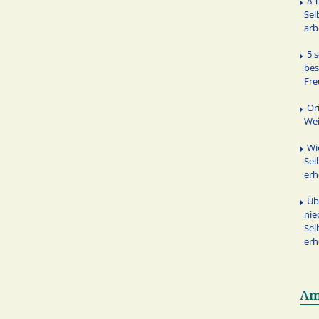
8 
Sel
arb
5 
be
Fr
Or
We
Wi
Sel
erh
Üb
nie
Sel
er
Am