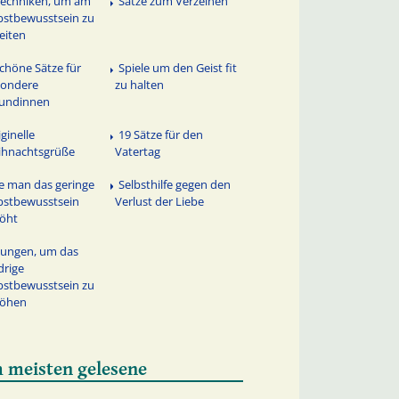
Techniken, um am
Sätze zum Verzeihen
bstbewusstsein zu
eiten
schöne Sätze für
Spiele um den Geist fit
sondere
zu halten
eundinnen
iginelle
19 Sätze für den
ihnachtsgrüße
Vatertag
e man das geringe
Selbsthilfe gegen den
bstbewusstsein
Verlust der Liebe
öht
ungen, um das
drige
bstbewusstsein zu
höhen
 meisten gelesene