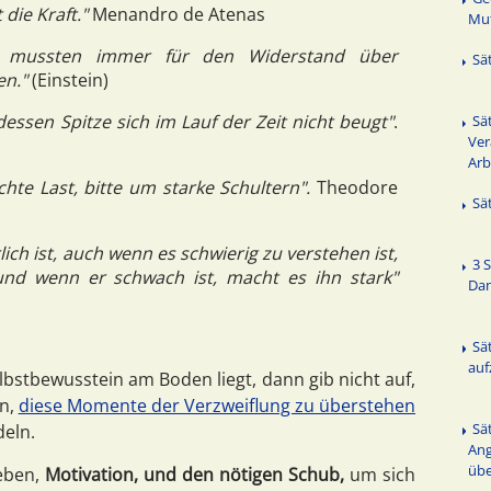
 die Kraft."
Menandro de Atenas
Mut
r mussten immer für den Widerstand über
Sä
en."
(Einstein)
 dessen Spitze sich im Lauf der Zeit nicht beugt"
.
Sä
Ver
Arb
ichte Last, bitte um starke Schultern".
Theodore
Sä
ch ist, auch wenn es schwierig zu verstehen ist,
3 
 und wenn er schwach ist, macht es ihn stark"
Da
Sä
au
lbstbewusstein
am Boden liegt, dann gib nicht auf,
en,
diese Momente der Verzweiflung zu überstehen
Sä
deln.
Ang
üb
geben,
Motivation, und den nötigen Schub,
um sich