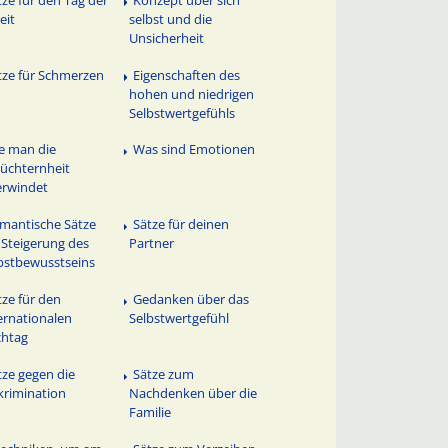
eit
selbst und die
Unsicherheit
tze für Schmerzen
Eigenschaften des
hohen und niedrigen
Selbstwertgefühls
e man die
Was sind Emotionen
üchternheit
rwindet
mantische Sätze
Sätze für deinen
 Steigerung des
Partner
bstbewusstseins
tze für den
Gedanken über das
ernationalen
Selbstwertgefühl
chtag
tze gegen die
Sätze zum
krimination
Nachdenken über die
Familie