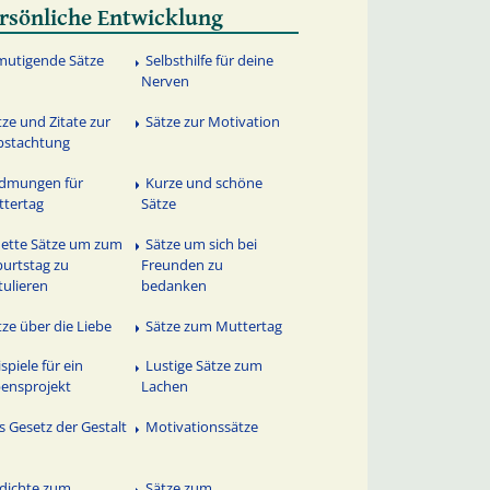
rsönliche Entwicklung
mutigende Sätze
Selbsthilfe für deine
Nerven
tze und Zitate zur
Sätze zur Motivation
bstachtung
dmungen für
Kurze und schöne
tertag
Sätze
nette Sätze um zum
Sätze um sich bei
urtstag zu
Freunden zu
tulieren
bedanken
tze über die Liebe
Sätze zum Muttertag
spiele für ein
Lustige Sätze zum
ensprojekt
Lachen
s Gesetz der Gestalt
Motivationssätze
dichte zum
Sätze zum