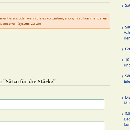
Sä
mentieren, oder wenn Sie es vorziehen, anonym zu kommentieren
s unserem System zu tun
Sä
Val
der
Gr
10
un
Sä
 "Sätze für die Stärke"
Eif
Di
Mut
Sä
Dep
ko