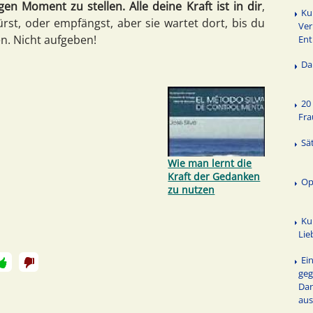
en Moment zu stellen. Alle deine Kraft ist in dir
,
Ku
rst, oder empfängst, aber sie wartet dort, bis du
Ver
n. Nicht aufgeben!
Ent
Da
20
Fra
Sä
Wie man lernt die
Kraft der Gedanken
Op
zu nutzen
Ku
Li
Ei
ge
Dan
au