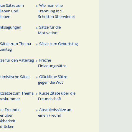
rze Sätze zum
Wie man eine
lieben und
Trennung in 5
lieben
Schritten überwindet
nksagungen
Sätze für die
Motivation
 Sätze zum Thema
Sätze zum Geburtstag
uentag
tze für den Vatertag
Freche
Einladungssätze
timistische Sätze
Glückliche Sätze
gegen die Wut
rzsätze zum Thema
Kurze Zitate über die
ebeskummer
Freundschaft
ner Freundin
Abschiedssätze an
genüber
einen Freund
kbarkeit
sdrücken