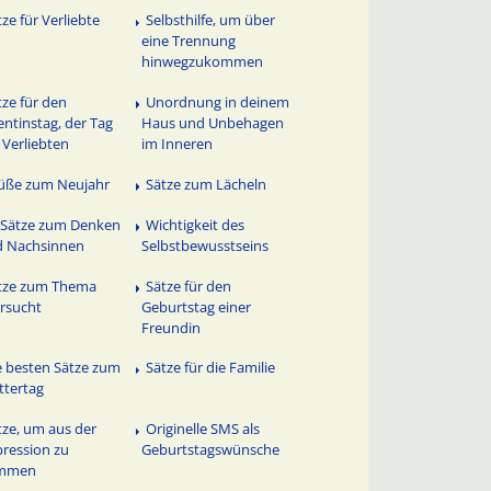
tze für Verliebte
Selbsthilfe, um über
eine Trennung
hinwegzukommen
tze für den
Unordnung in deinem
entinstag, der Tag
Haus und Unbehagen
 Verliebten
im Inneren
üße zum Neujahr
Sätze zum Lächeln
 Sätze zum Denken
Wichtigkeit des
d Nachsinnen
Selbstbewusstseins
tze zum Thema
Sätze für den
ersucht
Geburtstag einer
Freundin
e besten Sätze zum
Sätze für die Familie
tertag
tze, um aus der
Originelle SMS als
ression zu
Geburtstagswünsche
mmen