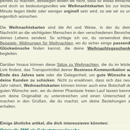
perfekt zu machen, deswegen wollen wir nicht, dass so etwas einfach
und doch so bedeutungsvolles wie
Weihnachtskarten
bis zur letzt
Minute liegen bleibt oder weniger
orginell
sein wird, so wie wir es u
eigentlich wünschen.
Die
Weihnachtskarten
sind die Art und Weise, in der du dei
Nachricht an die wichtigsten Menschen in den verschiedenen Bereich
deines Lebens sendest. So schlage ich vor, du verwendest die
Beispiels- Widmungen für Weihnachten
, wo du sicher einige
passen
Glückwünsche
finden kannst, die deine
Weihnachtsgeschen
begleiten.
Darüber hinaus können diese
Sätze zu Weihnachten
, die du im letzt
Link findest, das Transportmittel deiner
Business-Kommunikation 
Ende des Jahres sein
oder die Gelegenheit, um
gute Wünsche 
deine Kunden zu schicken
. Nicht zu erwähnen, dass sich das ne
Jahr nähert,
Weihnachtskarten
können immer auch eine Botschaft d
guten Wünsche sein, wo du deiner Phantasie freien Lauf lassen kanns
um deine Originalität zu unterstreichen und einen Unterschied 
machen in den Grüßen, die du machst, um deine Beziehungen 
erhalten.
Einige ähnliche artikel, die dich interessieren könnten: