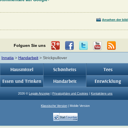
Ansehen der bild
Folguen Sie uns
Innatia
>
Handarbeit
> Strickpullover
Hausmittel
Schönheits
Tees
Essen und Trinken
Handarbeit
Entwicklung
2026 ©
Legale Anzeige
|
Privatsphäre und Cookies
|
Kontaktiere uns
Klassische Version
| Mobile Version