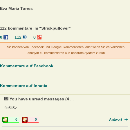
Eva María Torres
112 kommentare im "Strickpullover"
0
112
0
Sie können von Facebook und Google+ kommentieren, oder wenn Sie es vorziehen,
anonym zu kommentieren aus unserem System zu tun
Kommentare auf Facebook
Kommentare auf Innatia
💌 You have unread messages (4
...
fls6ii3z
0
0
Antwort