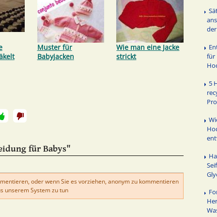
Sä
ans
der
En
e
Muster für
Wie man eine Jacke
für
äkelt
Babyjacken
strickt
Hoc
5 
rec
Pr
Wi
Hoc
ent
eidung für Babys"
Ha
Sei
Gly
mentieren, oder wenn Sie es vorziehen, anonym zu kommentieren
s unserem System zu tun
Fo
Her
Was