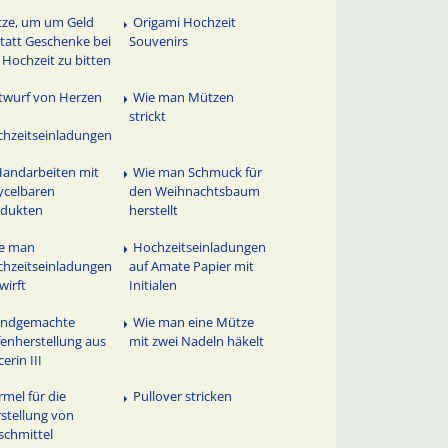
tze, um um Geld
Origami Hochzeit
tatt Geschenke bei
Souvenirs
 Hochzeit zu bitten
twurf von Herzen
Wie man Mützen
strickt
hzeitseinladungen
Handarbeiten mit
Wie man Schmuck für
ycelbaren
den Weihnachtsbaum
odukten
herstellt
e man
Hochzeitseinladungen
hzeitseinladungen
auf Amate Papier mit
wirft
Initialen
ndgemachte
Wie man eine Mütze
fenherstellung aus
mit zwei Nadeln häkelt
cerin III
rmel für die
Pullover stricken
stellung von
chmittel