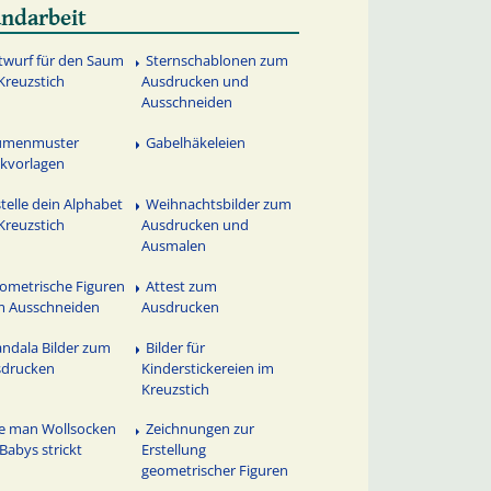
ndarbeit
twurf für den Saum
Sternschablonen zum
Kreuzstich
Ausdrucken und
Ausschneiden
umenmuster
Gabelhäkeleien
ckvorlagen
stelle dein Alphabet
Weihnachtsbilder zum
Kreuzstich
Ausdrucken und
Ausmalen
ometrische Figuren
Attest zum
m Ausschneiden
Ausdrucken
ndala Bilder zum
Bilder für
sdrucken
Kinderstickereien im
Kreuzstich
e man Wollsocken
Zeichnungen zur
 Babys strickt
Erstellung
geometrischer Figuren