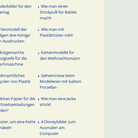
nderbilder für den
Wie man einen
ertag
Strickpulli für Babies
macht
rtenmodell der
Wie man mit
ligen drei Könige
Plastikttüten näht
m Ausdrucken
lbstgemachte
Kartenmodelle für
ssigseife für die
den Weihnachtsmann
schmaschine
ihnachtliches
Geheimnisse beim
yclen von Plastik
Modelieren mit kaltem
Porzellan
lches Papier für die
Wie man eine Jacke
hzeitseinladungen
strickt
hlen?
ster, um eine Kette
4 Disneybilder zum
Häkeln
Ausmalen am
Computer