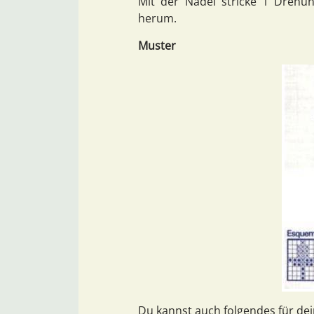
Mit der Nadel stricke 1 Drehu
herum.
Muster
Du kannst auch folgendes für dei