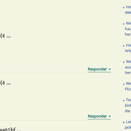
Ho
dek
Wi
hau
her
4 ...
Ha
Arb
Wi
aus
her
4 ...
Wi
Flü
Te
Ein
die
Le
Jac
a01bf ...