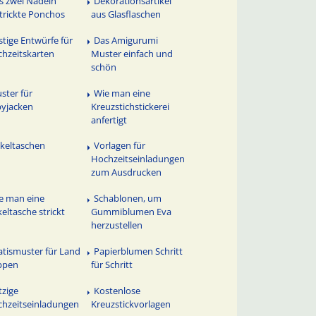
s zwei Nadeln
Dekorationsartikel
trickte Ponchos
aus Glasflaschen
stige Entwürfe für
Das Amigurumi
hzeitskarten
Muster einfach und
schön
ster für
Wie man eine
yjacken
Kreuzstichstickerei
anfertigt
keltaschen
Vorlagen für
Hochzeitseinladungen
zum Ausdrucken
e man eine
Schablonen, um
eltasche strickt
Gummiblumen Eva
herzustellen
atismuster für Land
Papierblumen Schritt
ppen
für Schritt
tzige
Kostenlose
hzeitseinladungen
Kreuzstickvorlagen