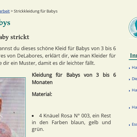
rbeit
> Strickkleidung für Babys
bys
aby strickt
annst du dieses schöne Kleid für Babys von 3 bis 6
In
es von DeLabores, erklärt dir, wie man Kleider für
dir ein Muster, damit es dir leichter fällt.
Ha
Kleidung für Babys von 3 bis 6
Di
Monaten
Ha
Material:
Ha
4 Knäuel Rosa N° 003, ein Rest
in den Farben blaun, gelb und
Es
grün.