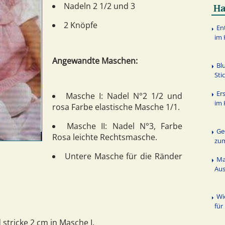
Nadeln 2 1/2 und 3
Ha
2 Knöpfe
En
im 
Angewandte Maschen:
Bl
Sti
Er
Masche I: Nadel N°2 1/2 und
im 
rosa Farbe elastische Masche 1/1.
Masche II: Nadel N°3, Farbe
Ge
Rosa leichte Rechtsmasche.
zu
Untere Masche für die Ränder
Ma
Au
Wi
für
tricke 2 cm in Masche I.