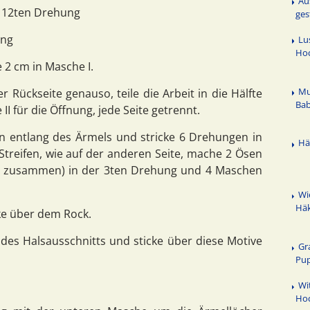
Au
d 12ten Drehung
ges
ung
Lu
Hoc
 2 cm in Masche I.
Mu
r Rückseite genauso, teile die Arbeit in die Hälfte
Bab
I für die Öffnung, jede Seite getrennt.
 entlang des Ärmels und stricke 6 Drehungen in
Hä
 Streifen, wie auf der anderen Seite, mache 2 Ösen
n zusammen) in der 3ten Drehung und 4 Maschen
Wi
Häk
ke über dem Rock.
des Halsausschnitts und sticke über diese Motive
Gr
Pu
Wi
Hoc