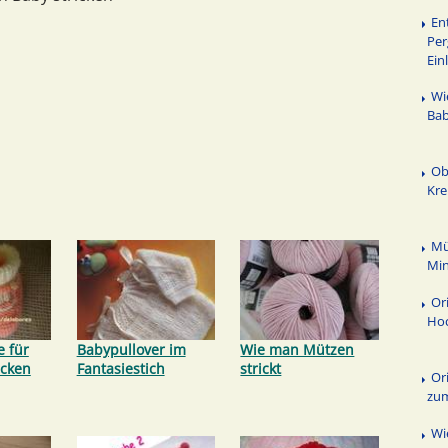
En
Per
Ein
Wi
Bab
Ob
Kre
Mü
Min
Or
Hoc
 für
Babypullover im
Wie man Mützen
icken
Fantasiestich
strickt
Or
zum
Wi