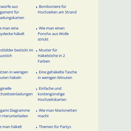
twürfe aus
Bomboniere für
gament für
Hochzeiten am Strand
ladungskarten
e man eine
Wie man einen
ydecke häkelt
Poncho aus Wolle
strickt
stbilder bestickt im
Muster für
uzstich
Häkelstiche in 2
Farben
tzen in wenigen
Eine gehäkelte Tasche
uten häkeln
in wenigen Minuten
iginelle
Einfache und
hzeitseinladungen
kostengünstige
Hochzeitskarten
igami Diagramme
Wie man Marionetten
 Herunterladen
macht
e man häkelt
Themen für Partys