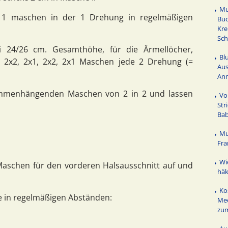
Mu
11 maschen in der 1 Drehung in regelmäßigen
Buc
Kre
Sch
 24/26 cm. Gesamthöhe, für die Ärmellöcher,
Bl
n 2x2, 2x1, 2x2, 2x1 Maschen jede 2 Drehung (=
Au
An
sammenhängenden Maschen von 2 in 2 und lassen
Vo
Str
Bab
Mu
Fra
Wi
aschen für den vorderen Halsausschnitt auf und
häk
Ko
ie in regelmäßigen Abständen:
Mee
zu