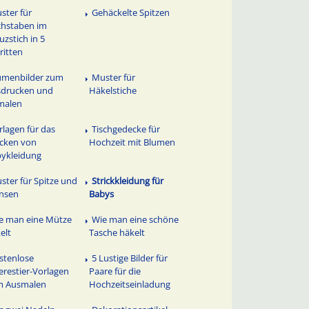
ster für
Gehäckelte Spitzen
hstaben im
uzstich in 5
ritten
umenbilder zum
Muster für
sdrucken und
Häkelstiche
malen
rlagen für das
Tischgedecke für
icken von
Hochzeit mit Blumen
ykleidung
ster für Spitze und
Strickkleidung für
nsen
Babys
e man eine Mütze
Wie man eine schöne
elt
Tasche häkelt
stenlose
5 Lustige Bilder für
restier-Vorlagen
Paare für die
m Ausmalen
Hochzeitseinladung