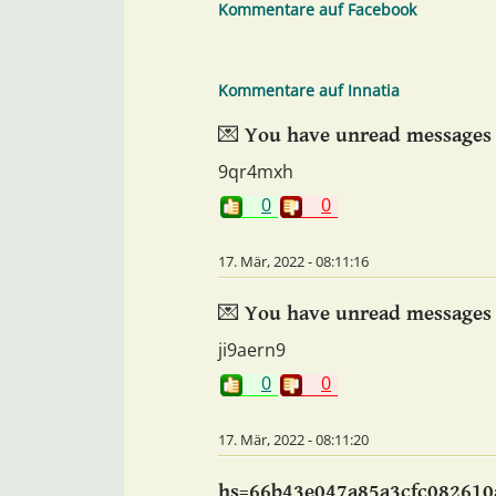
Kommentare auf Facebook
Kommentare auf Innatia
💌 You have unread messages (
9qr4mxh
0
0
17. Mär, 2022 - 08:11:16
💌 You have unread messages (
ji9aern9
0
0
17. Mär, 2022 - 08:11:20
hs=66b43e047a85a3cfc082610a