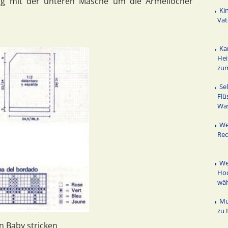
ng mit der unteren Masche um die Ärmellöcher
Ki
Vat
Ka
Hei
zu
Se
Flü
Wa
We
Rec
We
Hoc
wä
Mu
zu 
n Baby stricken