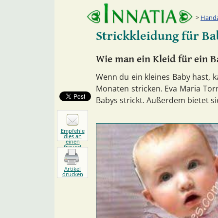
Handa
Strickkleidung für Ba
Wie man ein Kleid für ein B
Wenn du ein kleines Baby hast, k
Monaten stricken. Eva Maria Torr
Babys strickt. Außerdem bietet sie 
Empfehle
dies an
einen
freund
Artikel
drucken