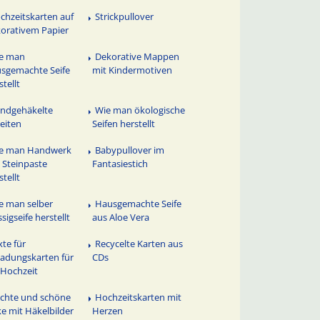
chzeitskarten auf
Strickpullover
orativem Papier
e man
Dekorative Mappen
sgemachte Seife
mit Kindermotiven
stellt
ndgehäkelte
Wie man ökologische
eiten
Seifen herstellt
e man Handwerk
Babypullover im
 Steinpaste
Fantasiestich
stellt
e man selber
Hausgemachte Seife
ssigseife herstellt
aus Aloe Vera
xte für
Recycelte Karten aus
ladungskarten für
CDs
 Hochzeit
ichte und schöne
Hochzeitskarten mit
ke mit Häkelbilder
Herzen