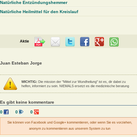
Natürliche Entzündungshemmer
Natürliche Heilmittel für den Kreislauf
Aktie
Juan Esteban Jorge
WICHTIG:
Die mission der "Mittel zur Wundheilung" ist es, dir dabei zu
helfen, informiert zu sein. NIEMALS ersetzt es die medizinische beratung
Es gibt keine kommentare
0
0
0
Sie können von Facebook und Google+ kommentieren, oder wenn Sie es vorziehen,
anonym zu kommentieren aus unserem System zu tun