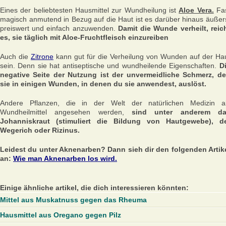
Eines der beliebtesten Hausmittel zur Wundheilung ist
Aloe Vera.
Fa
magisch anmutend in Bezug auf die Haut ist es darüber hinaus äußer
preiswert und einfach anzuwenden.
Damit die Wunde verheilt, reic
es, sie täglich mit Aloe-Fruchtfleisch einzureiben
Auch die
Zitrone
kann gut für die Verheilung von Wunden auf der Ha
sein. Denn sie hat antiseptische und wundheilende Eigenschaften.
D
negative Seite der Nutzung ist der unvermeidliche Schmerz, d
sie in einigen Wunden, in denen du sie anwendest, auslöst.
Andere Pflanzen, die in der Welt der natürlichen Medizin a
Wundheilmittel angesehen werden,
sind unter anderem d
Johanniskraut (stimuliert die Bildung von Hautgewebe), d
Wegerich oder Rizinus.
Leidest du unter Aknenarben? Dann sieh dir den folgenden Artik
an:
Wie man Aknenarben los wird.
Einige ähnliche artikel, die dich interessieren könnten:
Mittel aus Muskatnuss gegen das Rheuma
Hausmittel aus Oregano gegen Pilz