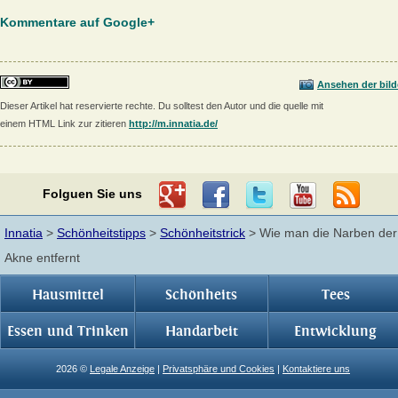
Kommentare auf Google+
Ansehen der bild
Dieser Artikel hat reservierte rechte. Du solltest den Autor und die quelle mit
einem HTML Link zur zitieren
http://m.innatia.de/
Folguen Sie uns
Innatia
>
Schönheitstipps
>
Schönheitstrick
> Wie man die Narben der
Akne entfernt
Hausmittel
Schönheits
Tees
Essen und Trinken
Handarbeit
Entwicklung
2026 ©
Legale Anzeige
|
Privatsphäre und Cookies
|
Kontaktiere uns