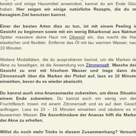
besitzt und einige Hausmittel anwendest, kannst du am Ende Glü
haben.
Hier zeigen wir einige natürliche Rezepte, die du m
besagtem Ziel benutzen kannst.
Einer der besten Arten dies zu tun, ist mit einem Peeling 
Gesicht zu beginnen sowie mit ein wenig Bikarbonat aus Natriu
Später massiere deine Haut mit
Olivenöl
ein, das macht die Ha
elastischer und flexibler. Entferne das Öl mit lau warmen Wasser, na
10 Minuten.
Weitere Modalitäten, die du ausprobieren kannst, um die Marken d
Akne zu beseitigen, ist die Anwendung von
Zitronensaft
.
Wasche de
Gesicht zu erst mit frischem Wasser und trage dann d
Zitronensaft über die Marken der Pickel auf, lass es 10 Minut
einwirken, bevor du es wieder abwischt.
Du kannst auch eine Ananasmaske zubereiten, um diese Situati
einem Ende zubereiten.
Du kannst auch ein wenig von d
Fruchtfleisch mixen mit einem Zitronensaft und es auf dein Gesic
auftragen. Lass es 10 – 15 Minuten einwirken und säubere es m
lauwarmen Wasser.
Die Ascorbinsäure der Ananas hilft die Mark
der Akne zu erhellen.
Willst du noch mehr Tricks in diesem Zusammenhang? Versuc