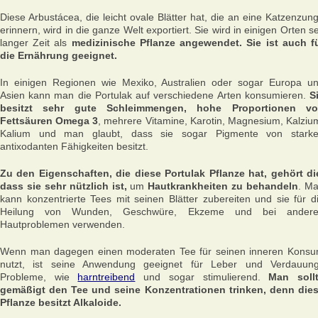
Diese Arbustácea, die leicht ovale Blätter hat, die an eine Katzenzun
erinnern, wird in die ganze Welt exportiert. Sie wird in einigen Orten se
langer Zeit als
medizinische Pflanze angewendet. Sie ist auch f
die Ernährung geeignet.
In einigen Regionen wie Mexiko, Australien oder sogar Europa u
Asien kann man die Portulak auf verschiedene Arten konsumieren.
S
besitzt sehr gute Schleimmengen, hohe Proportionen v
Fettsäuren Omega 3
, mehrere Vitamine, Karotin, Magnesium, Kalziu
Kalium und man glaubt, dass sie sogar Pigmente von stark
antixodanten Fähigkeiten besitzt.
Zu den Eigenschaften, die diese Portulak Pflanze hat, gehört di
dass sie sehr nützlich ist,
um
Hautkrankheiten zu behandeln
. M
kann konzentrierte Tees mit seinen Blätter zubereiten und sie für d
Heilung von Wunden, Geschwüre, Ekzeme und bei ander
Hautproblemen verwenden.
Wenn man dagegen einen moderaten Tee für seinen inneren Kons
nutzt, ist seine Anwendung geeignet für Leber und Verdauun
Probleme, wie
harntreibend
und sogar stimulierend.
Man soll
gemäßigt den Tee und seine Konzentrationen trinken, denn die
Pflanze besitzt Alkaloide.