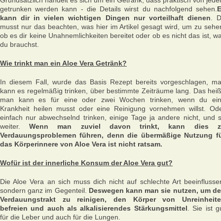
Grundsätzlich handelt es sich um ein Getränk, dass praktisch von jed
getrunken werden kann - die Details wirst du nachfolgend sehen.
kann dir in vielen wichtigen Dingen nur vorteilhaft dienen
. 
musst nur das beachten, was hier im Artikel gesagt wird, um zu sehe
ob es dir keine Unahnemlichkeiten bereitet oder ob es nicht das ist, w
du brauchst.
Wie trinkt man ein Aloe Vera Getränk?
In diesem Fall, wurde das Basis Rezept bereits vorgeschlagen, m
kann es regelmäßig trinken, über bestimmte Zeiträume lang. Das heiß
man kann es für eine oder zwei Wochen trinken, wenn du ei
Krankheit heilen musst oder eine Reinigung vornehmen willst. Od
einfach nur abwechselnd trinken, einige Tage ja andere nicht, und 
weiter.
Wenn man zuviel davon trinkt, kann dies z
Verdauungsproblemen führen, denn die übermäßige Nutzung f
das Körperinnere von Aloe Vera ist nicht ratsam.
Wofür ist der innerliche Konsum der Aloe Vera gut?
Die Aloe Vera an sich muss dich nicht auf schlechte Art beeinflusse
sondern ganz im Gegenteil.
Deswegen kann man sie nutzen, um d
Verdauungstrakt zu reinigen, den Körper von Unreinheit
befreien und auch als alkalisierendes Stärkungsmittel
. Sie ist g
für die Leber und auch für die Lungen.