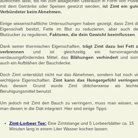
aufkochen lässt, bis hin zum alltäglichen Gebrauch in Form von Pulve
mit dem Getränke oder Speisen gewürzt werden,
ist Zimt ein gut
Verbündeter beim Abnehmen.
Einige wissenschaftliche Untersuchungen haben gezeigt, dass Zimt d
Eigenschaft besitzt, Fette im Blut zu reduzieren, aber auch d
Blutzucker zu regulieren,
Faktoren, die dein Gewicht beeinflussen
.
Dank seiner thermischen Eigenschaften,
trägt Zimt dazu bei Fett 
verbrennen
und ist gleichzeitig ein hervorragende
verdauungsförderndes Mittel, das
Blähungen verhindert
und som
auch ein Aufblähen der Bauchdecke.
Doch Zimt unterstützt nicht nur das Abnehmen, sondern hat noch vi
wichtigere Eigenschaften.
Zimt kann das Hungergefühl verringer
Aus diesem Grund wurde Zimt üblicherweise als leicht
Beruhigungsmittel benutzt.
Um jedoch mit Zimt den Bauch zu verringern, muss man wissen, w
man diesen in die Diät integriert. Hier sind einige Tipps:
Zimt-Lorbeer Tee:
Eine Zimtstange und 5 Lorbeerblätter ca. 15
Minuten lang in einem Liter Wasser kochen lassen.