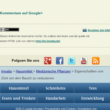
Kommentare auf Google+
Ansehen der bild
Dieser Artikel hat reservierte rechte. Du solltest den Autor und die quelle mit
einem HTML Link zur zitieren
http://m.innatia.de/
Folguen Sie uns
Innatia
>
Hausmittel
>
Medizinische Pflanzen
> Eigenschaften von
Zimt um den Bauch zu reduzieren
Hausmittel
Schönheits
Tees
Essen und Trinken
Handarbeit
Entwicklung
2026 ©
Legale Anzeige
|
Privatsphäre und Cookies
|
Kontaktiere uns