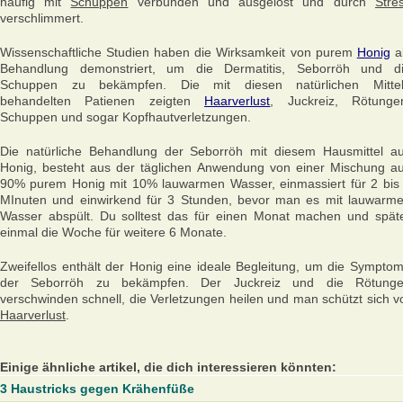
häufig mit
Schuppen
verbunden und ausgelöst und durch
Stre
verschlimmert.
Wissenschaftliche Studien haben die Wirksamkeit von purem
Honig
a
Behandlung demonstriert, um die Dermatitis, Seborröh und d
Schuppen zu bekämpfen. Die mit diesen natürlichen Mitte
behandelten Patienen zeigten
Haarverlust
, Juckreiz, Rötunge
Schuppen und sogar Kopfhautverletzungen.
Die natürliche Behandlung der Seborröh mit diesem Hausmittel a
Honig, besteht aus der täglichen Anwendung von einer Mischung a
90% purem Honig mit 10% lauwarmen Wasser, einmassiert für 2 bis
MInuten und einwirkend für 3 Stunden, bevor man es mit lauwarm
Wasser abspült. Du solltest das für einen Monat machen und spät
einmal die Woche für weitere 6 Monate.
Zweifellos enthält der Honig eine ideale Begleitung, um die Sympto
der Seborröh zu bekämpfen. Der Juckreiz und die Rötung
verschwinden schnell, die Verletzungen heilen und man schützt sich v
Haarverlust
.
Einige ähnliche artikel, die dich interessieren könnten:
3 Haustricks gegen Krähenfüße