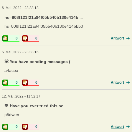
6. Mai, 2022 - 23:38:13
hs=808f121f21a94f05b540b130e414b
...
hs=808f121f21a94f05b540b130e414bbb0
0
0
Antwort
6. Mai, 2022 - 23:38:16
💟 You have pending messages (
...
a4acea
0
0
Antwort
12. Mai, 2022 - 11:52:17
💚 Have you ever tried this se
...
p5dwen
0
0
Antwort