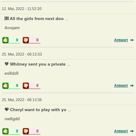
12. Mai, 2022 - 11:52:20
💌 All the girls from next doo
...
4xvqam
0
0
Antwort
25. Mai, 2022 - 06:13:33
💙 Whitney sent you a private
...
es8dz8
0
0
Antwort
25. Mai, 2022 - 06:13:36
💝 Cheryl want to play with yo
...
nw6gdd
0
0
Antwort