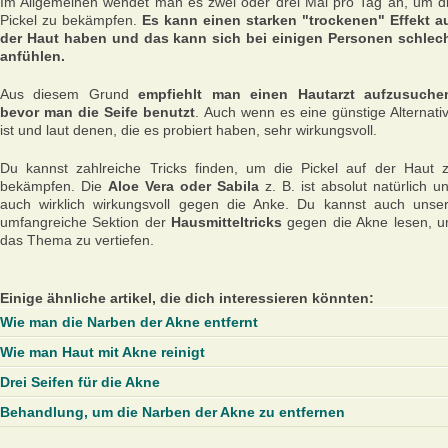
Im Allgemeinen wendet man es zwei oder drei Mal pro Tag an, um d
Pickel zu bekämpfen.
Es kann einen starken "trockenen" Effekt a
der Haut haben und das kann sich bei einigen Personen schlec
anfühlen.
Aus diesem Grund
empfiehlt man einen Hautarzt aufzusuche
bevor man die Seife benutzt
. Auch wenn es eine günstige Alternati
ist und laut denen, die es probiert haben, sehr wirkungsvoll.
Du kannst zahlreiche Tricks finden, um die Pickel auf der Haut 
bekämpfen. Die
Aloe Vera oder Sabila
z. B. ist absolut natürlich u
auch wirklich wirkungsvoll gegen die Anke. Du kannst auch unse
umfangreiche Sektion der
Hausmitteltricks
gegen die Akne lesen, 
das Thema zu vertiefen.
Einige ähnliche artikel, die dich interessieren könnten:
Wie man die Narben der Akne entfernt
Wie man Haut mit Akne reinigt
Drei Seifen für die Akne
Behandlung, um die Narben der Akne zu entfernen