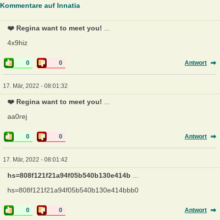
Kommentare auf Innatia
❤️ Regina want to meet you!
...
4x9hiz
0
0
Antwort
17. Mär, 2022 - 08:01:32
❤️ Regina want to meet you!
...
aa0rej
0
0
Antwort
17. Mär, 2022 - 08:01:42
hs=808f121f21a94f05b540b130e414b
...
hs=808f121f21a94f05b540b130e414bbb0
0
0
Antwort