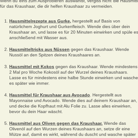
Wenn du eins zum Ausprobieren auswählst, vergiss nicht die Hausmitt
für das Kraushaar, die dir helfen Kraushaar zu vermeiden.
Hausmittelrezepte aus Gurke
,
hergestellt auf Basis von
natürlichem Joghurt und Gurkenfleisch. Wende dies über dein
Kraushaar an, und lasse es für 20 Minuten einwirken und spüle e
anschließend mit Wasser aus.
Hausmitteltricks aus Nüssen
gegen das Kraushaar. Wende
Nussöl an den Spitzen deines Kraushaares an.
Hausmittel mit Kokos
gegen das Kraushaar. Wende mindestens
2 Mal pro Woche Kokosöl auf der Wurzel deines Kraushaars.
Lasse es für mindestens eine halbe Stunde einwirken und wasche
es später wie immer.
Hausmittel für Kraushaar aus Avocado
. Hergestellt aus
Mayonnaise und Avocado. Wende dies auf deinem Kraushaar an,
und decke die Kopfhaut mit Alu Folie zu. Lasse alles einwirken,
bevor du dein Haar wäscht.
Hausmittel aus Oliven gegen das Kraushaar.
Wende das
Olivenöl auf den Wurzen deines Kraushaars an, setze dir eine
Mütze auf, damit es wirkt, während du duscht und wasche später