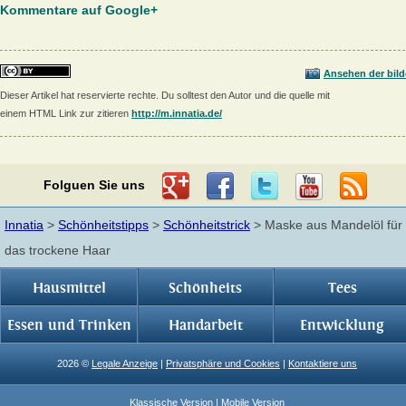
Kommentare auf Google+
Ansehen der bild
Dieser Artikel hat reservierte rechte. Du solltest den Autor und die quelle mit
einem HTML Link zur zitieren
http://m.innatia.de/
Folguen Sie uns
Innatia
>
Schönheitstipps
>
Schönheitstrick
> Maske aus Mandelöl für
das trockene Haar
Hausmittel
Schönheits
Tees
Essen und Trinken
Handarbeit
Entwicklung
2026 ©
Legale Anzeige
|
Privatsphäre und Cookies
|
Kontaktiere uns
Klassische Version
| Mobile Version