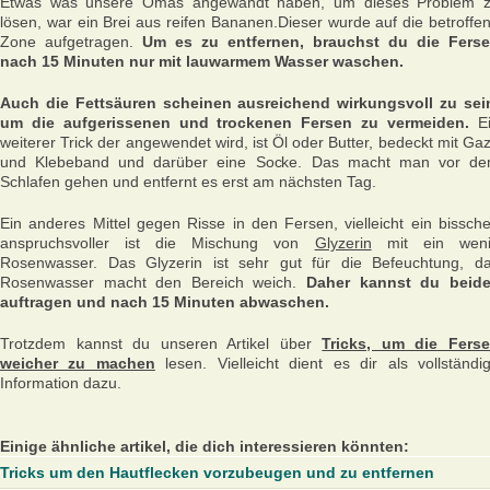
Etwas was unsere Omas angewandt haben, um dieses Problem 
lösen, war ein Brei aus reifen Bananen.Dieser wurde auf die betroffe
Zone aufgetragen.
Um es zu entfernen, brauchst du die Fers
nach 15 Minuten nur mit lauwarmem Wasser waschen.
Auch die Fettsäuren scheinen ausreichend wirkungsvoll zu sei
um die aufgerissenen und trockenen Fersen zu vermeiden.
Ei
weiterer Trick der angewendet wird, ist Öl oder Butter, bedeckt mit Ga
und Klebeband und darüber eine Socke. Das macht man vor d
Schlafen gehen und entfernt es erst am nächsten Tag.
Ein anderes Mittel gegen Risse in den Fersen, vielleicht ein bissch
anspruchsvoller ist die Mischung von
Glyzerin
mit ein weni
Rosenwasser. Das Glyzerin ist sehr gut für die Befeuchtung, d
Rosenwasser macht den Bereich weich.
Daher kannst du beid
auftragen und nach 15 Minuten abwaschen.
Trotzdem kannst du unseren Artikel über
Tricks, um die Fers
weicher zu machen
lesen. Vielleicht dient es dir als vollständi
Information dazu.
Einige ähnliche artikel, die dich interessieren könnten:
Tricks um den Hautflecken vorzubeugen und zu entfernen