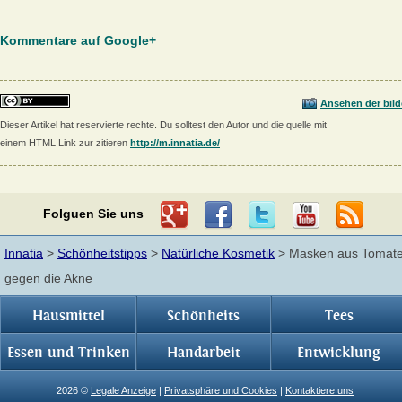
Kommentare auf Google+
Ansehen der bild
Dieser Artikel hat reservierte rechte. Du solltest den Autor und die quelle mit
einem HTML Link zur zitieren
http://m.innatia.de/
Folguen Sie uns
Innatia
>
Schönheitstipps
>
Natürliche Kosmetik
> Masken aus Tomat
gegen die Akne
Hausmittel
Schönheits
Tees
Essen und Trinken
Handarbeit
Entwicklung
2026 ©
Legale Anzeige
|
Privatsphäre und Cookies
|
Kontaktiere uns