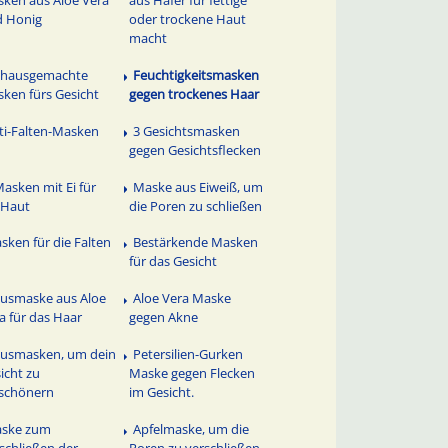
d Honig
oder trockene Haut
macht
 hausgemachte
Feuchtigkeitsmasken
ken fürs Gesicht
gegen trockenes Haar
ti-Falten-Masken
3 Gesichtsmasken
gegen Gesichtsflecken
Masken mit Ei für
Maske aus Eiweiß, um
 Haut
die Poren zu schließen
sken für die Falten
Bestärkende Masken
für das Gesicht
usmaske aus Aloe
Aloe Vera Maske
a für das Haar
gegen Akne
usmasken, um dein
Petersilien-Gurken
icht zu
Maske gegen Flecken
schönern
im Gesicht.
ske zum
Apfelmaske, um die