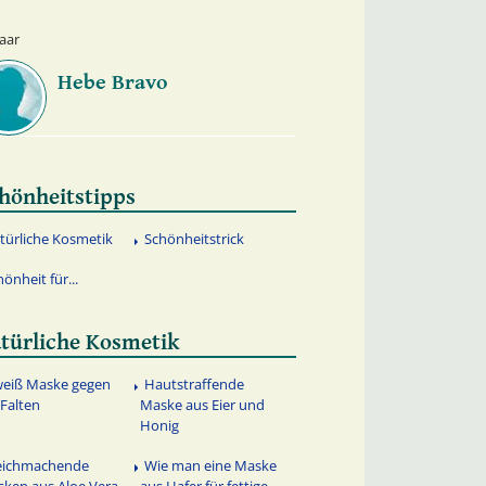
aar
Hebe Bravo
hönheitstipps
türliche Kosmetik
Schönheitstrick
hönheit für...
türliche Kosmetik
weiß Maske gegen
Hautstraffende
 Falten
Maske aus Eier und
Honig
ichmachende
Wie man eine Maske
ken aus Aloe Vera
aus Hafer für fettige