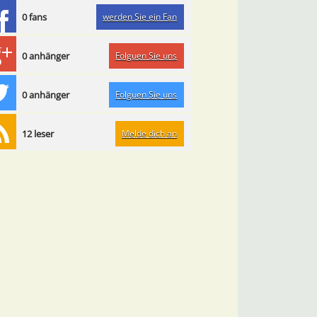
werden Sie ein Fan
0 fans
Folguen Sie uns
0 anhänger
Folguen Sie uns
0 anhänger
Melde dich an
12 leser