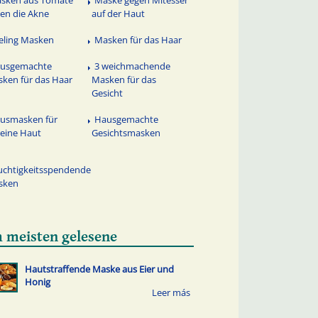
sken aus Tomate
Maske gegen Mitesser
en die Akne
auf der Haut
eling Masken
Masken für das Haar
usgemachte
3 weichmachende
ken für das Haar
Masken für das
Gesicht
usmasken für
Hausgemachte
eine Haut
Gesichtsmasken
uchtigkeitsspendende
sken
 meisten gelesene
Hautstraffende Maske aus Eier und
Honig