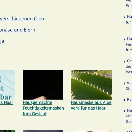
Ver
Po
Ha
 verschiedenen Ölen
für
jonäse und Eiern
Ha
ja
Feu
für
Ge
die
bes
Wi
Ste
Re
as Haar
Hausgemachte
Hausmaske aus Aloe
Feuchtigkeitsmasken
Vera für das Haar
Ha
fürs Gesicht
Mas
Ges