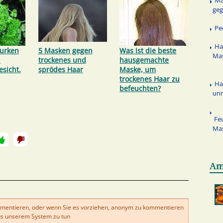
Ma
geg
Pe
Ha
Gurken
5 Masken gegen
Was ist die beste
Mas
n
trockenes und
hausgemachte
esicht.
sprödes Haar
Maske, um
trockenes Haar zu
Ha
befeuchten?
unr
Fe
Ma
Am
mentieren, oder wenn Sie es vorziehen, anonym zu kommentieren
s unserem System zu tun