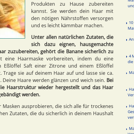
Produkten zu Hause zubereiten
un
kannst. Sie werden dein Haar mit
den nötigen Nährstoffen versorgen
10
und es leicht kämmbar machen.
Mas
Unter allen natürlichen Zutaten, die
An
sich dazu eignen, hausgemachte
r zuzubereiten, gehört die Banane sicherlich zu
4 
t eine Haarmaske vorbereiten, indem du eine
die
Eßlöffel Saft einer Zitrone und einem Eßlöffel
Trage sie auf deinem Haar auf und lasse sie ca.
Ma
n. Deine Haare werden glänzen und weich sein.
Bei
e Haarstruktur wieder hergestellt und das Haar
Ha
gebändigt werden.
Ver
r Masken ausprobieren, die sich alle für trockenes
Ha
Ges
hen Zutaten, die du sicherlich in deinem Haushalt
ver
Ma