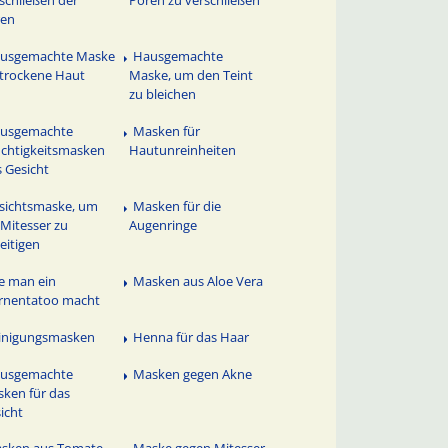
schließen der
Poren zu verschließen
ren
usgemachte Maske
Hausgemachte
 trockene Haut
Maske, um den Teint
zu bleichen
usgemachte
Masken für
chtigkeitsmasken
Hautunreinheiten
s Gesicht
sichtsmaske, um
Masken für die
 Mitesser zu
Augenringe
eitigen
e man ein
Masken aus Aloe Vera
rnentatoo macht
inigungsmasken
Henna für das Haar
usgemachte
Masken gegen Akne
ken für das
icht