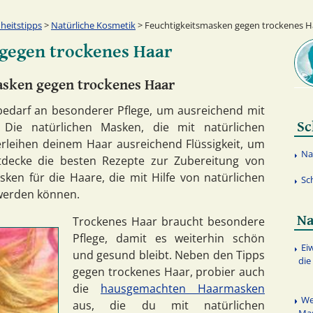
heitstipps
>
Natürliche Kosmetik
> Feuchtigkeitsmasken gegen trockenes H
gegen trockenes Haar
asken gegen trockenes Haar
bedarf an besonderer Pflege, um ausreichend mit
Sc
. Die natürlichen Masken, die mit natürlichen
rleihen deinem Haar ausreichend Flüssigkeit, um
Na
decke die besten Rezepte zur Zubereitung von
en für die Haare, die mit Hilfe von natürlichen
Sc
 werden können.
Na
Trockenes Haar braucht besondere
Pflege, damit es weiterhin schön
Ei
und gesund bleibt. Neben den Tipps
die
gegen trockenes Haar, probier auch
die
hausgemachten Haarmasken
We
aus, die du mit natürlichen
Mas