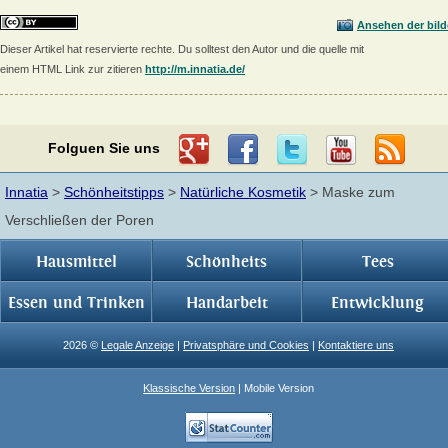
Ansehen der bild
Dieser Artikel hat reservierte rechte. Du solltest den Autor und die quelle mit
einem HTML Link zur zitieren
http://m.innatia.de/
Folguen Sie uns
Innatia
>
Schönheitstipps
>
Natürliche Kosmetik
> Maske zum
Verschließen der Poren
Hausmittel
Schönheits
Tees
Essen und Trinken
Handarbeit
Entwicklung
2026 ©
Legale Anzeige
|
Privatsphäre und Cookies
|
Kontaktiere uns
Klassische Version
| Mobile Version