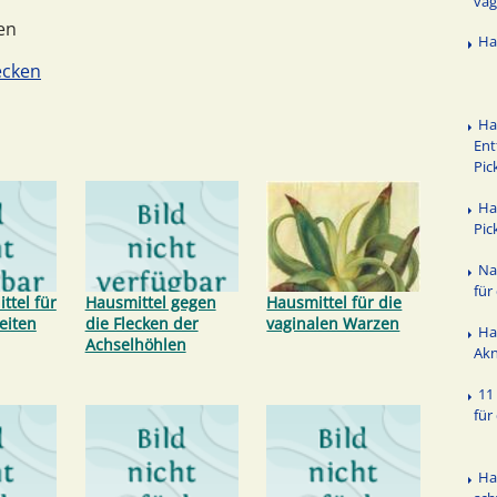
vag
en
Ha
ecken
Ha
Ent
Pic
Ha
Pic
Na
für
ttel für
Hausmittel gegen
Hausmittel für die
eiten
die Flecken der
vaginalen Warzen
Ha
Achselhöhlen
Ak
11
für
Ha