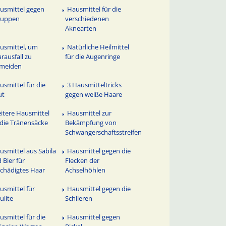
usmittel gegen
Hausmittel für die
huppen
verschiedenen
Aknearten
usmittel, um
Natürliche Heilmittel
rausfall zu
für die Augenringe
rmeiden
usmittel für die
3 Hausmitteltricks
ut
gegen weiße Haare
itere Hausmittel
Hausmittel zur
 die Tränensäcke
Bekämpfung von
Schwangerschaftsstreifen
usmittel aus Sabila
Hausmittel gegen die
 Bier für
Flecken der
chädigtes Haar
Achselhöhlen
usmittel für
Hausmittel gegen die
lulite
Schlieren
usmittel für die
Hausmittel gegen