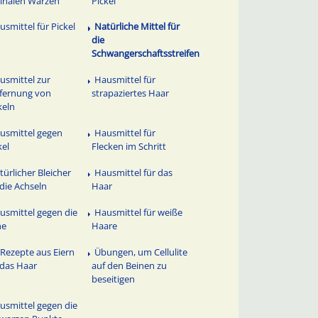
inalen Warzen
Pickel
usmittel für Pickel
Natürliche Mittel für
die
Schwangerschaftsstreifen
usmittel zur
Hausmittel für
fernung von
strapaziertes Haar
keln
usmittel gegen
Hausmittel für
kel
Flecken im Schritt
türlicher Bleicher
Hausmittel für das
 die Achseln
Haar
usmittel gegen die
Hausmittel für weiße
ne
Haare
 Rezepte aus Eiern
Übungen, um Cellulite
 das Haar
auf den Beinen zu
beseitigen
usmittel gegen die