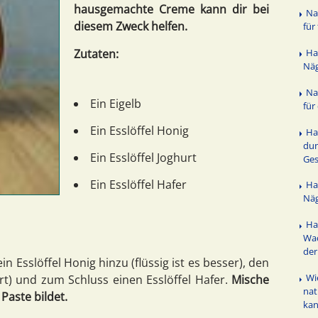
hausgemachte Creme kann dir bei
Na
diesem Zweck helfen.
für
Ha
Zutaten:
Näg
Na
Ein Eigelb
für
Ein Esslöffel Honig
Ha
dun
Ein Esslöffel Joghurt
Ges
Ein Esslöffel Hafer
Ha
Näg
Ha
Wa
der
n Esslöffel Honig hinzu (flüssig ist es besser), den
Wi
rt) und zum Schluss einen Esslöffel Hafer.
Mische
nat
Paste bildet.
ka