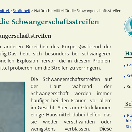
ittel
>
Schönheit
> Natürliche Mittel für die Schwangerschaftsstreifen
 die Schwangerschaftsstreifen
angerschaftstreifen
in anderen Bereichen des Körpers)während der
Ha
ufig.Das hebt sich besonders bei schwangeren
nellen Explosion hervor, die in diesem Problem
Ge
ttel probieren, um die Streifen zu verringern.
Sc
Die Schwangerschaftsstreifen auf
der Haut während der
Su
Schwangerschaft werden immer
häufiger bei den Frauen, vor allem
Sc
im Gesicht. Aber zum Glück können
einige Hausmittel dabei helfen, das
Ri
für
sie wieder verschwinden oder
Sti
wenigstens verblassen.
Diese