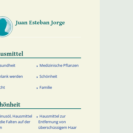
Juan Esteban Jorge
usmittel
sundheit
Medizinische Pflanzen
hlank werden
Schönheit
cht
Familie
hönheit
zinusöl, Hausmittel
Hausmittel zur
 die Falten auf der
Entfernung von
rn
überschüssigem Haar