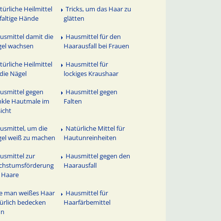
türliche Heilmittel
Tricks, um das Haar zu
 faltige Hände
glätten
usmittel damit die
Hausmittel für den
el wachsen
Haarausfall bei Frauen
türliche Heilmittel
Hausmittel für
 die Nägel
lockiges Kraushaar
usmittel gegen
Hausmittel gegen
kle Hautmale im
Falten
icht
usmittel, um die
Natürliche Mittel für
el weiß zu machen
Hautunreinheiten
usmittel zur
Hausmittel gegen den
chstumsförderung
Haarausfall
 Haare
e man weißes Haar
Hausmittel für
ürlich bedecken
Haarfärbemittel
nn