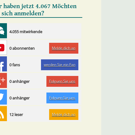
r haben jetzt 4.067 Möchten
e sich anmelden?
4.055 mitwirkende
Melde dich an
0 abonnenten
werden Sie ein Fan
0 fans
Folguen Sie uns
0 anhänger
Folguen Sie uns
0 anhänger
Melde dich an
12 leser