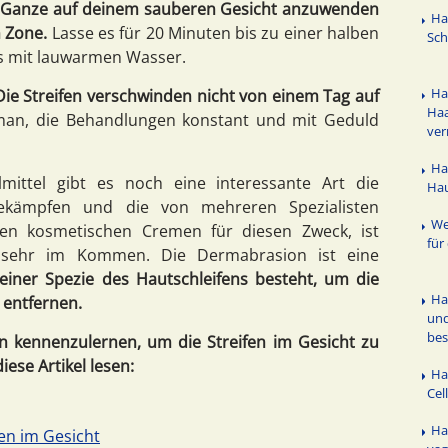
as Ganze auf deinem sauberen Gesicht anzuwenden
Ha
n Zone.
Lasse es für 20 Minuten bis zu einer halben
Sc
s mit lauwarmen Wasser.
Ha
Die Streifen verschwinden nicht von einem Tag auf
Haa
 man, die Behandlungen konstant und mit Geduld
ve
Ha
lmittel gibt es noch eine interessante Art die
Ha
bekämpfen und die von mehreren Spezialisten
We
en kosmetischen Cremen für diesen Zweck, ist
für
ehr im Kommen. Die Dermabrasion ist eine
einer Spezie des Hautschleifens besteht, um die
Ha
 entfernen.
und
bes
ten kennenzulernen, um die Streifen im Gesicht zu
ese Artikel lesen:
Ha
Cel
Ha
ken im Gesicht