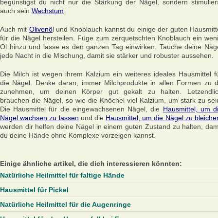
begünstigst du nicht nur die Stärkung der Nägel, sondern stimulier
auch sein
Wachstum
.
Auch mit
Olivenö
l und Knoblauch kannst du einige der guten Hausmitt
für die Nägel herstellen. Füge zum zerquetschten Knoblauch ein wen
Ol hinzu und lasse es den ganzen Tag einwirken. Tauche deine Näg
jede Nacht in die Mischung, damit sie stärker und robuster aussehen.
Die Milch ist wegen ihrem Kalzium ein weiteres ideales Hausmittel f
die Nägel. Denke daran, immer Milchprodukte in allen Formen zu d
zunehmen, um deinen Körper gut gekalt zu halten. Letzendli
brauchen die Nägel, so wie die Knöchel viel Kalzium, um stark zu sei
Die Hausmittel für die eingewachsenen Nägel, die
Hausmittel, um d
Nägel wachsen zu lassen
und die
Hausmittel, um die Nägel zu bleiche
werden dir helfen deine Nägel in einem guten Zustand zu halten, dam
du deine Hände ohne Komplexe vorzeigen kannst.
Einige ähnliche artikel, die dich interessieren könnten:
Natürliche Heilmittel für faltige Hände
Hausmittel für Pickel
Natürliche Heilmittel für die Augenringe