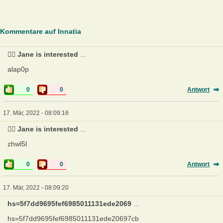
Kommentare auf Innatia
❤️‍🔥 Jane is interested
...
alap0p
0
0
Antwort
17. Mär, 2022 - 08:09:16
❤️‍🔥 Jane is interested
...
zhwl5l
0
0
Antwort
17. Mär, 2022 - 08:09:20
hs=5f7dd9695fef6985011131ede2069
...
hs=5f7dd9695fef6985011131ede20697cb