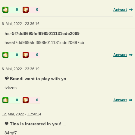
0
0
Antwort
6. Mai, 2022 - 23:36:16
hs=5f7dd9695fef6985011131ede2069
...
hs=5f7dd9695fef6985011131ede20697cb
0
0
Antwort
6. Mai, 2022 - 23:36:19
💝 Brandi want to play with yo
...
tzkzos
0
0
Antwort
12. Mai, 2022 - 11:50:14
🖤 Tina is interested in you!
...
84rqf7