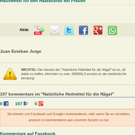
Hausmittel für den Haarausfall bei Frauen
Aktie
Juan Esteban Jorge
WICHTIG:
Die mission der "Natürliche Heilmittel für die Nägel" ist es, dir
dabei zu helfen, informiert zu sein. NIEMALS ersetzt es die medizinische
beratung
107 kommentare im "Natürliche Heilmittel für die Nägel"
0
107
0
Sie können von Facebook und Google+ kommentieren, oder wenn Sie es vorziehen,
anonym zu kommentieren aus unserem System zu tun
Kommentare auf Facebook