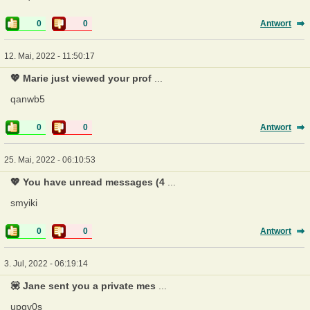
0
0
Antwort
12. Mai, 2022 - 11:50:17
💖 Marie just viewed your prof
...
qanwb5
0
0
Antwort
25. Mai, 2022 - 06:10:53
💖 You have unread messages (4
...
smyiki
0
0
Antwort
3. Jul, 2022 - 06:19:14
💟 Jane sent you a private mes
...
upgv0s