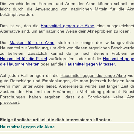
Die verschiedenen Formen und Arten der Akne können schnell u
leicht durch die Anwendung von
natürlichen Mitteln für die Ak
bekämpft werden.
Das ist so, das die
Hausmittel gegen die Akne
eine ausgezeichne
Alternative sind, um auf natürliche Weise dein Akneproblem zu lösen.
Die
Masken für die Akne
stellen dir einige der wirkungsvollst
Hausmittel zur Verfügung, um dich von diesen ärgerlichen Beschwerd
zu befreien. Zusätzlich kannst du je nach deinem Problem a
Hausmittel für die Pickel
zurückgreifen, oder auf die
Hausmittel geg
die Hautunreinheiten
oder auf die
Hausmittel gegen Mitesser.
Auf jeden Fall bringen dir die
Hausmittel gegen die junge Akne
vie
gute Ratschläge und Empfehlungen, die man jederzeit befolgen kan
wenn man unter Akne leidet. Andererseits wurde seit langer Zeit d
Zustand der Haut mit der Ernährung in Verbindung gebracht. Neus
Forschungen haben ergeben, dass die
Schokolade keine Ak
provoziert
.
Einige ähnliche artikel, die dich interessieren könnten:
Hausmittel gegen die Akne