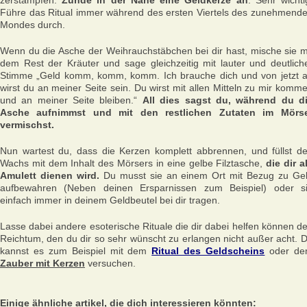
zerstampfen.
Zünde in der Nähe eine Geldkerze an
. Sehr wichti
Führe das Ritual immer während des ersten Viertels des zunehmend
Mondes durch.
Wenn du die Asche der Weihrauchstäbchen bei dir hast, mische sie m
dem Rest der Kräuter und sage gleichzeitig mit lauter und deutlich
Stimme „Geld komm, komm, komm. Ich brauche dich und von jetzt 
wirst du an meiner Seite sein. Du wirst mit allen Mitteln zu mir komm
und an meiner Seite bleiben.“
All dies sagst du, während du d
Asche aufnimmst und mit den restlichen Zutaten im Mörs
vermischst.
Nun wartest du, dass die Kerzen komplett abbrennen, und füllst d
Wachs mit dem Inhalt des Mörsers in eine gelbe Filztasche,
die dir a
Amulett dienen wird.
Du musst sie an einem Ort mit Bezug zu Ge
aufbewahren (Neben deinen Ersparnissen zum Beispiel) oder s
einfach immer in deinem Geldbeutel bei dir tragen.
Lasse dabei andere esoterische Rituale die dir dabei helfen können d
Reichtum, den du dir so sehr wünscht zu erlangen nicht außer acht. 
kannst es zum Beispiel mit dem
Ritual des Geldscheins
oder d
Zauber mit Kerzen
versuchen.
Einige ähnliche artikel, die dich interessieren könnten: